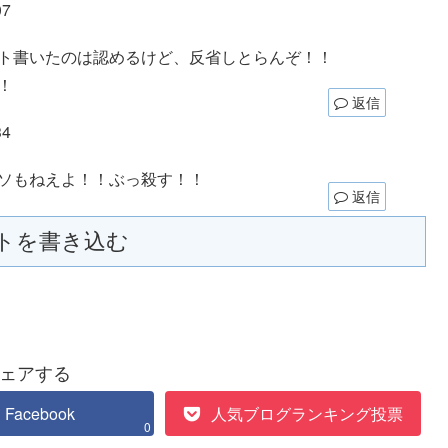
07
ト書いたのは認めるけど、反省しとらんぞ！！
！
返信
34
ソもねえよ！！ぶっ殺す！！
返信
トを書き込む
ェアする
Facebook
人気ブログランキング投票
0