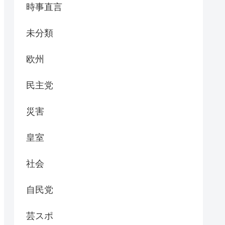
時事直言
未分類
欧州
民主党
災害
皇室
社会
自民党
芸スポ