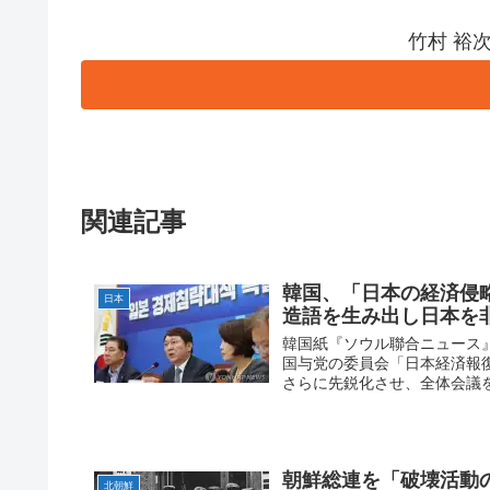
竹村 裕
関連記事
韓国、「日本の経済侵
日本
造語を生み出し日本を
韓国紙『ソウル聯合ニュース
国与党の委員会「日本経済報
さらに先鋭化させ、全体会議を
朝鮮総連を「破壊活動
北朝鮮