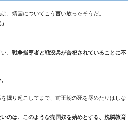
氏は、靖国についてこう言い放ったそうだ。
化」
」
言い、
戦争指導者と戦没兵が合祀されていることに不
か。
墓を掘り起こしてまで、前王朝の死を辱めたりはしな
ないのは、このような売国奴を始めとする、洗脳教育