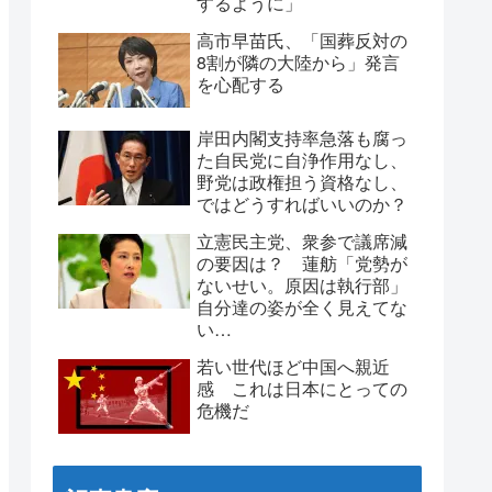
するように」
高市早苗氏、「国葬反対の
8割が隣の大陸から」発言
を心配する
岸田内閣支持率急落も腐っ
た自民党に自浄作用なし、
野党は政権担う資格なし、
ではどうすればいいのか？
立憲民主党、衆参で議席減
の要因は？ 蓮舫「党勢が
ないせい。原因は執行部」
自分達の姿が全く見えてな
い…
若い世代ほど中国へ親近
感 これは日本にとっての
危機だ