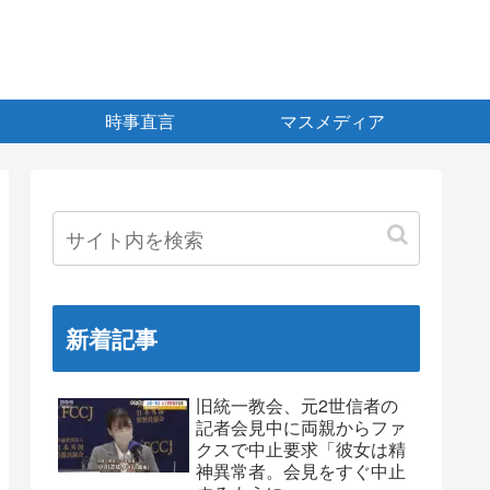
時事直言
マスメディア
新着記事
旧統一教会、元2世信者の
記者会見中に両親からファ
クスで中止要求「彼女は精
神異常者。会見をすぐ中止