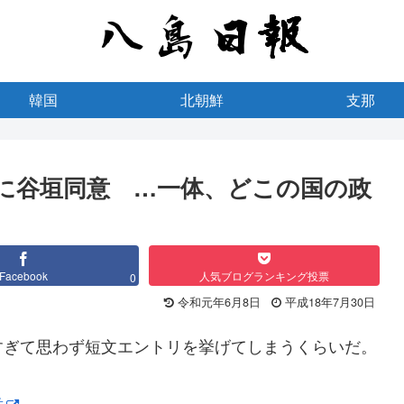
韓国
北朝鮮
支那
に谷垣同意 …一体、どこの国の政
Facebook
人気ブログランキング投票
0
令和元年6月8日
平成18年7月30日
すぎて思わず短文エントリを挙げてしまうくらいだ。
意