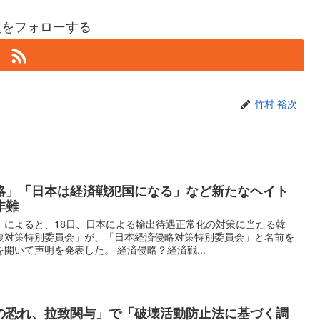
次をフォローする
竹村 裕次
略」「日本は経済戦犯国になる」など新たなヘイト
非難
』によると、18日、日本による輸出待遇正常化の対策に当たる韓
復対策特別委員会」が、「日本経済侵略対策特別委員会」と名前を
開いて声明を発表した。 経済侵略？経済戦...
の恐れ、拉致関与」で「破壊活動防止法に基づく調