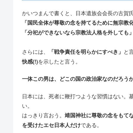
かいつまんで書くと、日本遺族会会長の古賀
「国民全体が尊敬の念を持てるために無宗教
「分祀ができないなら宗教法人格を外しても
さらには、
と
「戦争責任を明らかにすべき」
を示したと言う。
快感(!)
一体この男は、どこの国の政治家なのだろう
日本には、死者に鞭打つような習慣はない。
い。
はっきり言おう。
靖国神社に尊敬の念をもて
である。
を受けたエセ日本人だけ