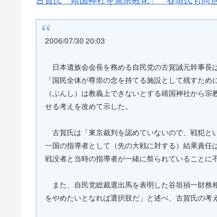
2006/07/30 20:03
日本遺族会会長を務める自民党の古賀誠元幹事長は
「国民全体が尊崇の念を持てる施設として残すため
（ぶんし）は教義上できないとする靖国神社から宗
せる考えを改めて示した。
古賀氏は「東京裁判を認めていないので、戦犯とい
一国の指導者として（先の大戦に対する）結果責任
戦没者と当時の指導者が一緒に祭られていることに
また、自民党総裁選出馬を表明した谷垣禎一財務相
をやめたいとなれば選択肢だ」と述べ、古賀氏の考