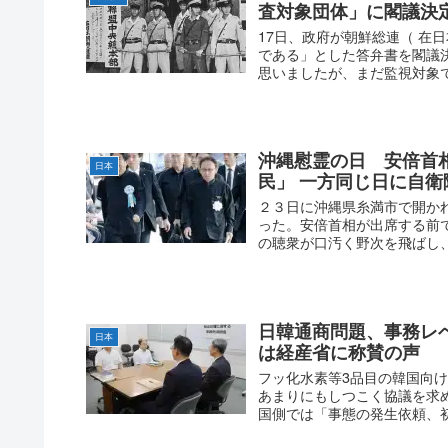
査対象団体」に閣議決
17日、政府が朝鮮総連（ 在
である」とした答弁書を閣議
思いましたが、まだ監視対象で
沖縄慰霊の日 安倍首
日本
民」 一方同じ日に自衛
２３日に沖縄県糸満市で開か
った。安倍首相が出席する前
の聴衆が口汚く野次を飛ばし、
日韓通商問題、事務レ
日本
は経産省に称賛の声
フッ化水素等3品目の韓国向
あまりにもしつこく協議を求
国側では「事態の発生依頼、初