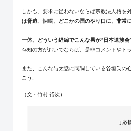
しかも、要求に従わないならば宗教法人格を
、恫喝。
は脅迫
どこかの国のやり口に、非常
一体、どういう経緯でこんな男が“日本遺族会
存知の方がおいでならば、是非コメントやト
また、こんな与太話に同調している谷垣氏の
こう。
（文・竹村 裕次）
↓応