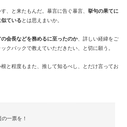
外す、と来たもんだ。暴言に告ぐ暴言、
挙句の果てに
とは思えまいか。
に似ている
、詳しい経緯をご
”の会長などを務めるに至ったのか
ラックバックで教えていただきたい、と切に願う。
心根と程度もまた、推して知るべし、とだけ言ってお
援の一票を！