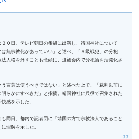
３０日、テレビ朝日の番組に出演し、靖国神社について
には無宗教化があっていい」と述べ、「Ａ級戦犯」の分祀
教法人格を外すことも念頭に、遺族会内で分祀論を活発化さ
う言葉は使うべきではない」と述べた上で、「裁判以前に
は明らかにすべきだ」と指摘。靖国神社に兵役で召集された
不快感を示した。
も同日、都内で記者団に「靖国の方で宗教法人であること
えに理解を示した。