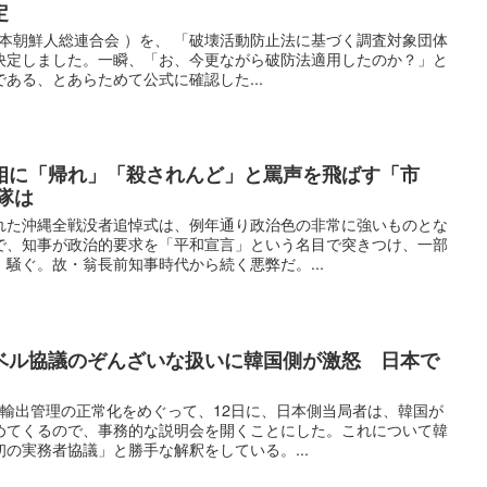
定
日本朝鮮人総連合会 ）を、 「破壊活動防止法に基づく調査対象団体
決定しました。一瞬、「お、今更ながら破防法適用したのか？」と
ある、とあらためて公式に確認した...
相に「帰れ」「殺されんど」と罵声を飛ばす「市
隊は
れた沖縄全戦没者追悼式は、例年通り政治色の非常に強いものとな
で、知事が政治的要求を「平和宣言」という名目で突きつけ、一部
騒ぐ。故・翁長前知事時代から続く悪弊だ。...
ベル協議のぞんざいな扱いに韓国側が激怒 日本で
け輸出管理の正常化をめぐって、12日に、日本側当局者は、韓国が
めてくるので、事務的な説明会を開くことにした。これについて韓
の実務者協議」と勝手な解釈をしている。...