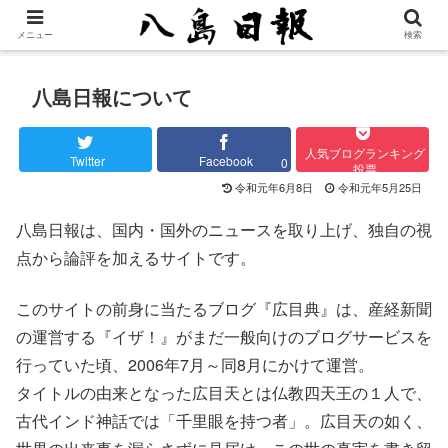
メニュー
検索
八島日報について
人気ブログランキング
Twitter
Facebook
0
投票
令和元年6月8日
令和元年5月25日
八島日報は、国内・国外のニュースを取り上げ、独自の視
点から論評を加えるサイトです。
このサイトの前身に当たるブログ『広目典』は、産経新聞
の運営する『イザ！』がまだ一般向けのブログサービスを
行っていた頃、2006年7月～同8月にかけて運営。
タイトルの由来となった広目天とは仏教四天王の１人で、
古代インド神話では「千里眼を持つ者」。広目天の如く、