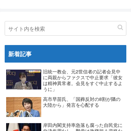
新着記事
旧統一教会、元2世信者の記者会見中
に両親からファクスで中止要求「彼女
は精神異常者。会見をすぐ中止するよ
うに」
高市早苗氏、「国葬反対の8割が隣の
大陸から」発言を心配する
岸田内閣支持率急落も腐った自民党に
自浄作用なし、野党は政権担う資格な