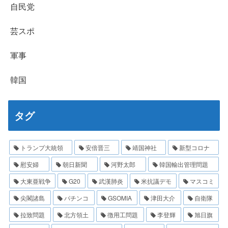
自民党
芸スポ
軍事
韓国
タグ
トランプ大統領
安倍晋三
靖国神社
新型コロナ
慰安婦
朝日新聞
河野太郎
韓国輸出管理問題
大東亜戦争
G20
武漢肺炎
米抗議デモ
マスコミ
尖閣諸島
パチンコ
GSOMIA
津田大介
自衛隊
拉致問題
北方領土
徴用工問題
李登輝
旭日旗