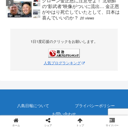
クローン金正恩に注意せよ！ 北朝鮮
の“影武者”映像がついに流出… 金正恩
がやはり死亡していたとして、日本は
喜んでいいのか？
20 views
1日1度応援のクリックをお願いします。
人気ブログランキング
八島日報について
プライバシーポリシー
お問い合わせ
© 令和元年 八島日報.
ホーム
シェア
トップ
サイドバー