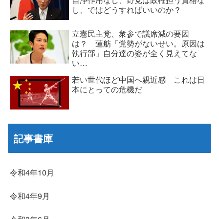
し、ではどうすればいいのか？
立憲民主党、衆参で議席減の要因
は？ 蓮舫「党勢がないせい。原因は
執行部」自分達の姿が全く見えてな
い…
若い世代ほど中国へ親近感 これは日
本にとっての危機だ
記事書庫
令和4年10月
令和4年9月