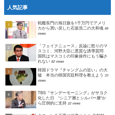
人気記事
戦艦長門の旭日旗を1千万円でアメリ
カから買い戻した石坂浩二の大和魂
89
views
「フェイクニュース」反論に怒りのマ
スコミ、河野大臣に悪質な誘導質問
国民はマスコミの印象操作にもう騙さ
れない
82 views
韓国ドラマ『チャングムの近い』の大
嘘 本当の韓国宮廷料理を教えよう
33
views
TBS『サンデーモーニング』がサヨク
化した日 “シニア層とシルバー層”か
ら圧倒的に支持
22 views