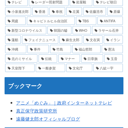
テレビ
レーダー照射問題
岩屋毅
テレビ朝日
小泉進次郎
香港
奉祝
左翼
佐藤浩市
原爆
周庭
キャピトルヒル自治区
TBS
ANTIFA
新型コロナウイルス
韓国の嘘
WHO
ラサール石井
蓮舫
フェイクニュース
麻生太郎
文在寅
イラン
沖縄
事件
竹島
福山哲郎
憲法
北のミサイル
伝統
マナー
日章旗
玉音
天皇陛下
一般参賀
文化庁
八紘一宇
ブックマーク
アニメ「めぐみ」｜政府インターネットテレビ
真正保守政策研究所
遠藤健太郎オフィシャルブログ