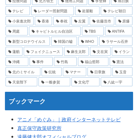
拉致問題
北方領土
徴用工問題
李登輝
旭日旗
テレビ
レーダー照射問題
岩屋毅
テレビ朝日
小泉進次郎
香港
奉祝
左翼
佐藤浩市
原爆
周庭
キャピトルヒル自治区
TBS
ANTIFA
新型コロナウイルス
韓国の嘘
WHO
ラサール石井
蓮舫
フェイクニュース
麻生太郎
文在寅
イラン
沖縄
事件
竹島
福山哲郎
憲法
北のミサイル
伝統
マナー
日章旗
玉音
天皇陛下
一般参賀
文化庁
八紘一宇
ブックマーク
アニメ「めぐみ」｜政府インターネットテレビ
真正保守政策研究所
遠藤健太郎オフィシャルブログ