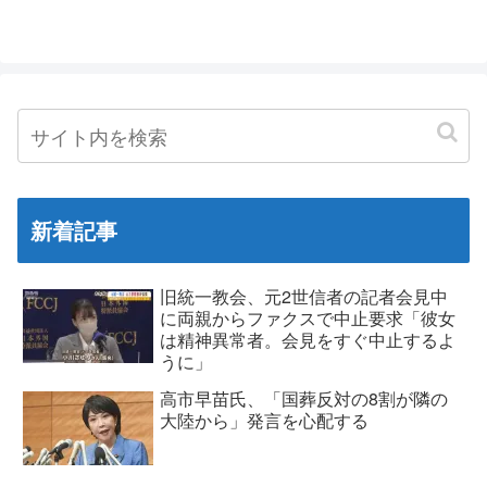
新着記事
旧統一教会、元2世信者の記者会見中
に両親からファクスで中止要求「彼女
は精神異常者。会見をすぐ中止するよ
うに」
高市早苗氏、「国葬反対の8割が隣の
大陸から」発言を心配する