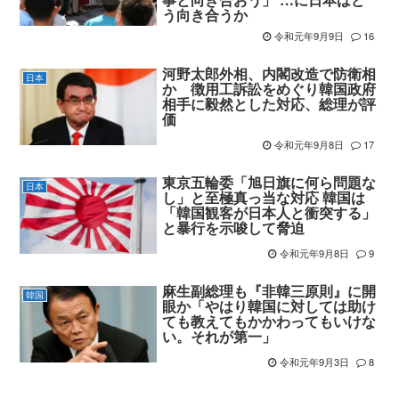
う向き合うか
令和元年9月9日
16
河野太郎外相、内閣改造で防衛相
日本
か 徴用工訴訟をめぐり韓国政府
相手に毅然とした対応、総理が評
価
令和元年9月8日
17
東京五輪委「旭日旗に何ら問題な
日本
し」と至極真っ当な対応 韓国は
「韓国観客が日本人と衝突する」
と暴行を示唆して脅迫
令和元年9月8日
9
麻生副総理も『非韓三原則』に開
韓国
眼か「やはり韓国に対しては助け
ても教えてもかかわってもいけな
い。それが第一」
令和元年9月3日
8