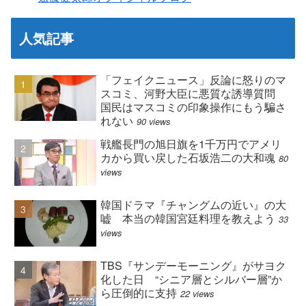
人気記事
「フェイクニュース」反論に怒りのマ
スコミ、河野大臣に悪質な誘導質問
国民はマスコミの印象操作にもう騙さ
れない
90 views
戦艦長門の旭日旗を1千万円でアメリ
カから買い戻した石坂浩二の大和魂
80
views
韓国ドラマ『チャングムの近い』の大
嘘 本当の韓国宮廷料理を教えよう
33
views
TBS『サンデーモーニング』がサヨク
化した日 “シニア層とシルバー層”か
ら圧倒的に支持
22 views