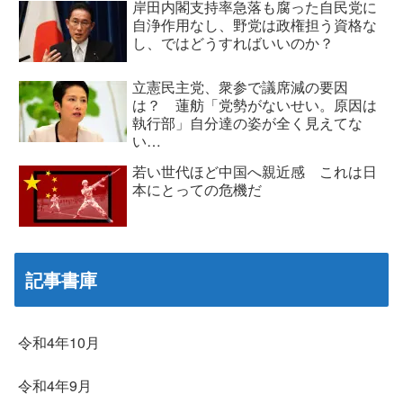
岸田内閣支持率急落も腐った自民党に
自浄作用なし、野党は政権担う資格な
し、ではどうすればいいのか？
立憲民主党、衆参で議席減の要因
は？ 蓮舫「党勢がないせい。原因は
執行部」自分達の姿が全く見えてな
い…
若い世代ほど中国へ親近感 これは日
本にとっての危機だ
記事書庫
令和4年10月
令和4年9月