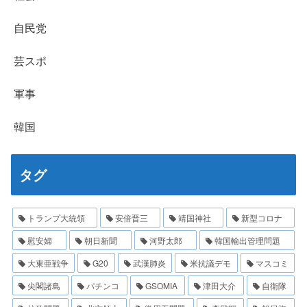
自民党
芸スポ
軍事
韓国
タグ
トランプ大統領
安倍晋三
靖国神社
新型コロナ
慰安婦
朝日新聞
河野太郎
韓国輸出管理問題
大東亜戦争
G20
武漢肺炎
米抗議デモ
マスコミ
尖閣諸島
パチンコ
GSOMIA
津田大介
自衛隊