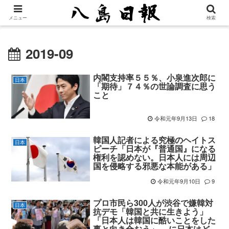
メニュー
検索
2019-09
内閣支持率５５％、小泉進次郎に
日本
「期待」７４％の世論調査に思う
こと
令和元年9月13日
18
韓国人記者による究極のヘイトス
日本
ピーチ「日本が『普通国』になる
権利を認めない。日本人には周辺
国を侵略する邪悪な本能がある」
令和元年9月10日
9
プロ市民ら300人が渋谷で嫌韓対
日本
抗デモ「韓国と共に生きよう」
「日本人は韓国に酷いことをした
事と向き合おう」 …に日本はど