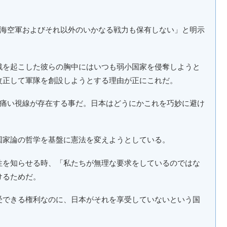
陸海空軍およびそれ以外のいかなる戦力も保有しない」と明示
戦を起こした彼らの胸中にはいつも弱小国家を侵奪しようと
改正して軍隊を創設しようとする理由が正にこれだ。
の痛い視線が存在する事だ。日本はどうにかこれを巧妙に避け
国家論の哲学を基盤に憲法を変えようとしている。
性を知らせる時、「私たちが無理な要求をしているのではな
けるためだ。
受できる権利なのに、日本がそれを享受していないという国