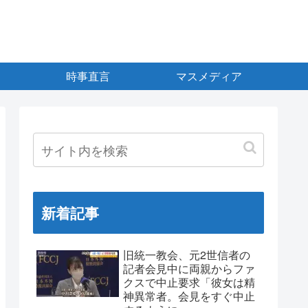
時事直言
マスメディア
新着記事
旧統一教会、元2世信者の
記者会見中に両親からファ
クスで中止要求「彼女は精
神異常者。会見をすぐ中止