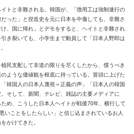
ヘイトと非難される。韓国が、「徴用工は強制連行の
隷だった」と捏造史を元に日本を中傷しても、非難さ
行け、国に帰れ」とデモをすると、ヘイトと非難され
を引き裂いても、小学生まで動員して「日本人野郎は
し。
を植民支配して非道の限りを尽くしたから、償うべき
談のような価値観を根底に持っている。冒頭に上げた
、「韓国人の日本人蔑視＝正義の声」「日本人の韓国
だ。そして、新聞、テレビ、雑誌の主要メディアに
ため、こうした日本人ヘイトが戦後70年、横行して
は悪いことをしたらしい」と信じ込まされているお人
輪をかけてきた。