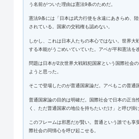
う名前がついた理由は憲法9条のためだ。
憲法9条には「日本は武力行使を永遠にあきらめ、
されている。国家の交戦権も認めない。
しかし、これは日本人たちの本心ではない。世界大
する本能がうごめいていていた。アベが平和憲法を
問題は日本が2次世界大戦戦犯国家という国際社会
ようと思った。
そこで登場したのが普通国家論だ。アベもこの普通
普通国家論の目的は明確だ。国際社会で日本の正当
く、ただ普通国家の地位を持ちたいだけ」と呼び掛
このフレームは邪悪だが賢い。普通という誰でも享
際社会の同情心を呼び起こせる。