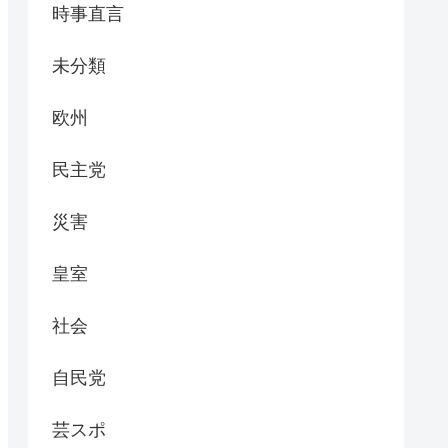
時事直言
未分類
欧州
民主党
災害
皇室
社会
自民党
芸スポ