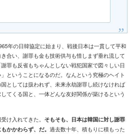
965年の日韓協定に始まり、戦後日本は一貫して平和
向き合い、謝罪も金も技術供与も惜しまず垂れ流して
「謝罪も反省もちゃんとしない戦犯国家で図々しい日
い」ということになるのだ。なんという究極のヘイト
の国としては扱われず、未来永劫謝罪し続けなければ
求してくる国と、一体どんな友好関係が築けるという
回受け入れてきた。
そもそも、日本は韓国に対し謝罪
過去数十年、積もりに積もった
にもかかわらず、だ。