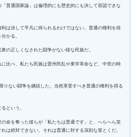
の「普通国家論」は倫理的にも歴史的にも決して容認できな
権利は決して平凡に得られるわけではない。普通の権利を得
を分かる。
民衆の正しくなされた闘争がない様な民族だ。
れに比べ、私たち民族は晋州民乱や東学革命など、中世の時
まで限りない闘争を継続した。当然享受すべき普通の権利を得る
なるという。
衆の命を奪った彼らが「私たちは普通です」と、へらへら笑
それは絶対できない。それは普通に対する深刻な冒とくだ。