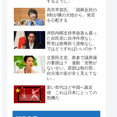
するように」
高市早苗氏、「国葬反対の
8割が隣の大陸から」発言
を心配する
岸田内閣支持率急落も腐っ
た自民党に自浄作用なし、
野党は政権担う資格なし、
ではどうすればいいのか？
立憲民主党、衆参で議席減
の要因は？ 蓮舫「党勢が
ないせい。原因は執行部」
自分達の姿が全く見えてな
い…
若い世代ほど中国へ親近
感 これは日本にとっての
危機だ