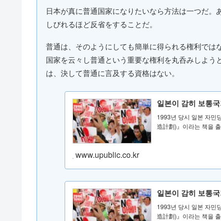
日本が真に普通国家になりたいなら方法は一つだ。
しびれるほど反省をすることだ。
普通は、そのようにしても簡単に得られる権利では
国家を云々し普通という重要な権利を丸呑みしよう
は、決して普通に言及する資格はない。
일본이 감히 보통국
1993년 당시 일본 자
造計劃)』이라는 책을 출
www.upublic.co.kr
일본이 감히 보통국
1993년 당시 일본 자
造計劃)』이라는 책을 출