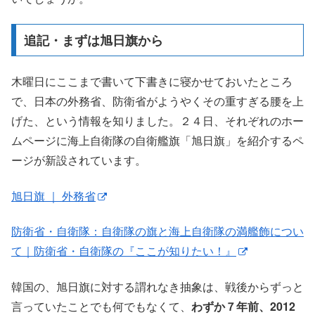
追記・まずは旭日旗から
木曜日にここまで書いて下書きに寝かせておいたところ
で、日本の外務省、防衛省がようやくその重すぎる腰を上
げた、という情報を知りました。２４日、それぞれのホー
ムページに海上自衛隊の自衛艦旗「旭日旗」を紹介するペ
ージが新設されています。
旭日旗 ｜ 外務省
防衛省・自衛隊：自衛隊の旗と海上自衛隊の満艦飾につい
て｜防衛省・自衛隊の『ここが知りたい！』
韓国の、旭日旗に対する謂れなき抽象は、戦後からずっと
言っていたことでも何でもなくて、
わずか７年前、2012