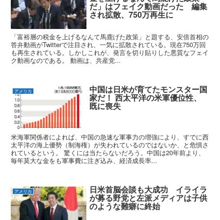
だ」はフェイク動画だった 編集
され拡散、750万再生に
「富裕層の税金を上げるなんて馬鹿げた政策」と題する、安倍首相の
答弁動画がTwitterで注目され、一気に拡散されている。現在750万回
も再生されている。しかしこれが、発言を切り貼りした悪質なフェイ
ク動画なのである。 動画は、共産党...
中国は日米が育てたモンスター国
アメリカ
家だ！ 西太平洋の米軍優位性、
既に喪失
米海軍関係者によれば、中国の急速な軍事力の増強により、すでに西
太平洋の海上優勢（制海権）が失われているのではないか、と危惧さ
れているという。 驚くには当たらないだろう。中国は20年前より、
毎年莫大な金をも軍事費に注ぎ込み、経済成長率...
日米首脳会談も大成功 イライラ
アメリカ
が募る野党と左派メディアは子供
のような難癖に終始