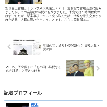
安倍晋三首相とトランプ米大統領は２７日、迎賓館で首脳会談に臨み
ましたが、この会談は2時間にも及びました。予定では１時間程度の
はずでしたが、懸案事項について突っ込んだ話、活発な意見交換がさ
れた結果、大幅に延びたということです。さらに両首脳は...
朝日の狙い通り外交問題化？ 日韓大阪・
夏の陣
AERA、天皇陛下に「あの国へ訪問する
のが課題」と突きつける
記者プロフィール
櫻木