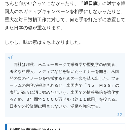
ちんと向かい合ってこなかったり、『
旭日旗
』に対する韓
国人のネガティブキャンペーンを相手にしなかったりと、
重大な対日毀損工作に対して、何ら手を打たずに放置して
きた日本の姿が重なります。
しかし、味の素は立ち上がりました。
同社は昨秋、米ニューヨークで栄養学や歴史学の研究者、
著名な料理人、メディアなどを招いたセミナーを開き、米国
発の負のイメージを払拭するための一歩を踏み出した。フォ
ーラムの内容が報道されると、米国内で「Ｎｏ ＭＳＧ」の
表記が徐々に消え始めたという。米国での情報発信を強化す
るため、３年間で１０００万ドル（約１１億円）を投じる。
日本での投資額は明言しないが、活動を強化する。