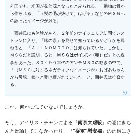
外国でも、米国が発信源となったとみられる、「動物の骨か
ら作られる」「（髪の毛が抜けて）はげる」などのＭＳＧへ
の誤ったイメージが残る。
西井氏にも体験がある。２年前のナイジェリア訪問でレス
トランに入り、「味の素」を見せて知っているかどうかを尋
ねると、「ＡＪＩＮＯＭＯＴＯ」は知られていた。しかし、
ＭＳＧだと説明すると「
」との返
ＭＳＧはポイズン（毒）だ
事があった。８０～９０年代のアンチＭＳＧの動きの中で、
「（ＭＳＧに対するネガティブなイメージが）おばあちゃん
から母親、娘へと受け継がれていった」と、西井氏は推察す
る。
これ、何かに似ていないでしょうか。
そう、アイリス・チャンによる『
南京大虐殺
』の嘘にきち
んと反論してこなかったり、『
”従軍”慰安婦
』の虚構にき