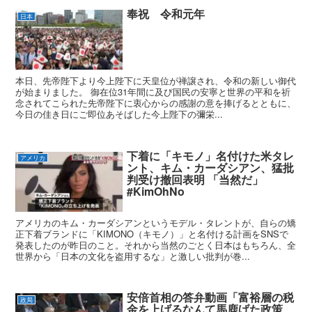
奉祝 令和元年
日本
本日、先帝陛下より今上陛下に天皇位が禅譲され、令和の新しい御代
が始まりました。 御在位31年間に及び国民の安寧と世界の平和を祈
念されてこられた先帝陛下に衷心からの感謝の意を捧げるとともに、
今日の佳き日にご即位あそばした今上陛下の彌栄...
下着に「キモノ」名付けた米タレ
アメリカ
ント、キム・カーダシアン、猛批
判受け撤回表明 「当然だ」
#KimOhNo
アメリカのキム・カーダシアンというモデル・タレントが、自らの矯
正下着ブランドに「KIMONO（キモノ）」と名付ける計画をSNSで
発表したのが昨日のこと。それから当然のごとく日本はもちろん、全
世界から「日本の文化を盗用するな」と激しい批判が巻...
安倍首相の答弁動画「富裕層の税
政局
金を上げるなんて馬鹿げた政策