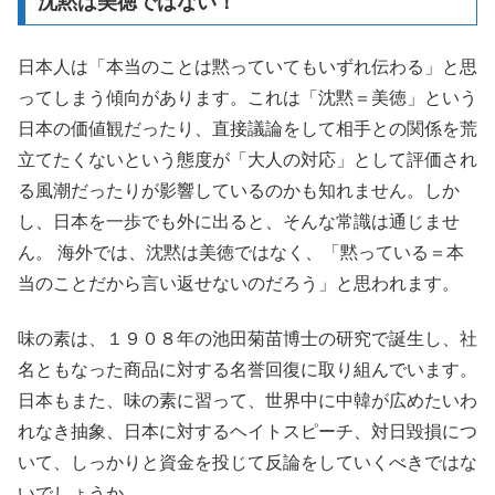
沈黙は美徳ではない！
日本人は「本当のことは黙っていてもいずれ伝わる」と思
ってしまう傾向があります。これは「沈黙＝美徳」という
日本の価値観だったり、直接議論をして相手との関係を荒
立てたくないという態度が「大人の対応」として評価され
る風潮だったりが影響しているのかも知れません。しか
し、日本を一歩でも外に出ると、そんな常識は通じませ
ん。 海外では、沈黙は美徳ではなく、「黙っている＝本
当のことだから言い返せないのだろう」と思われます。
味の素は、１９０８年の池田菊苗博士の研究で誕生し、社
名ともなった商品に対する名誉回復に取り組んでいます。
日本もまた、味の素に習って、世界中に中韓が広めたいわ
れなき抽象、日本に対するヘイトスピーチ、対日毀損につ
いて、しっかりと資金を投じて反論をしていくべきではな
いでしょうか。