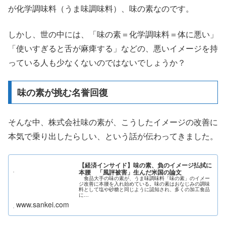
が化学調味料（うま味調味料）、味の素なのです。
しかし、世の中には、「味の素＝化学調味料＝体に悪い」
「使いすぎると舌が麻痺する」などの、悪いイメージを持
っている人も少なくないのではないでしょうか？
味の素が挑む名誉回復
そんな中、株式会社味の素が、こうしたイメージの改善に
本気で乗り出したらしい、という話が伝わってきました。
【経済インサイド】味の素、負のイメージ払拭に
本腰 「風評被害」生んだ米国の論文
食品大手の味の素が、うま味調味料「味の素」のイメー
ジ改善に本腰を入れ始めている。味の素はおなじみの調味
料として塩や砂糖と同じように認知され、多くの加工食品
に…
www.sankei.com