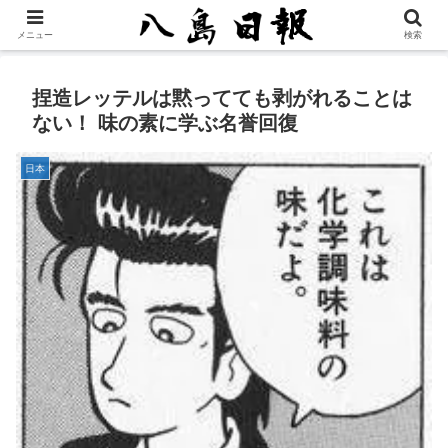
メニュー
検索
捏造レッテルは黙ってても剥がれることは
ない！ 味の素に学ぶ名誉回復
日本