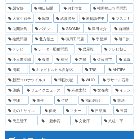
慰安婦
朝日新聞
河野太郎
韓国輸出管理問題
大東亜戦争
G20
武漢肺炎
米抗議デモ
マスコミ
尖閣諸島
パチンコ
GSOMIA
津田大介
自衛隊
拉致問題
北方領土
徴用工問題
李登輝
旭日旗
テレビ
レーダー照射問題
岩屋毅
テレビ朝日
小泉進次郎
香港
奉祝
左翼
佐藤浩市
原爆
周庭
キャピトルヒル自治区
TBS
ANTIFA
新型コロナウイルス
韓国の嘘
WHO
ラサール石井
蓮舫
フェイクニュース
麻生太郎
文在寅
イラン
沖縄
事件
竹島
福山哲郎
憲法
北のミサイル
伝統
マナー
日章旗
玉音
天皇陛下
一般参賀
文化庁
八紘一宇