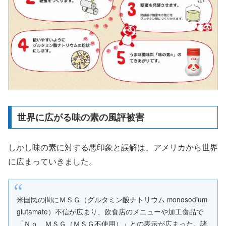
世界に広がる味の素の風評被害
しかし味の素に対する悪印象と誤解は、アメリカから世界
に広まっていきました。
米国民の間にＭＳＧ（グルタミン酸ナトリウム monosodium
glutamate）不信が広まり、飲食店のメニューや加工食品で
「Ｎｏ ＭＳＧ（ＭＳＧ不使用）」との表示が広まった。諸