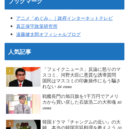
ブックマーク
アニメ「めぐみ」｜政府インターネットテレビ
真正保守政策研究所
遠藤健太郎オフィシャルブログ
人気記事
「フェイクニュース」反論に怒りのマ
スコミ、河野大臣に悪質な誘導質問
国民はマスコミの印象操作にもう騙さ
れない
84 views
戦艦長門の旭日旗を1千万円でアメリ
カから買い戻した石坂浩二の大和魂
83
views
韓国ドラマ『チャングムの近い』の大
嘘 本当の韓国宮廷料理を教えよう
33