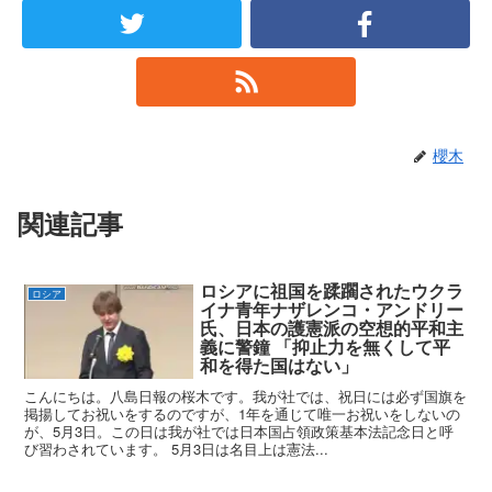
櫻木
関連記事
ロシアに祖国を蹂躙されたウクラ
ロシア
イナ青年ナザレンコ・アンドリー
氏、日本の護憲派の空想的平和主
義に警鐘 「抑止力を無くして平
和を得た国はない」
こんにちは。八島日報の桜木です。我が社では、祝日には必ず国旗を
掲揚してお祝いをするのですが、1年を通じて唯一お祝いをしないの
が、5月3日。この日は我が社では日本国占領政策基本法記念日と呼
び習わされています。 5月3日は名目上は憲法...