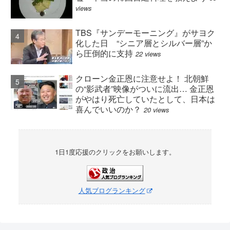
views
TBS『サンデーモーニング』がサヨク
化した日 “シニア層とシルバー層”か
ら圧倒的に支持
22 views
クローン金正恩に注意せよ！ 北朝鮮
の“影武者”映像がついに流出… 金正恩
がやはり死亡していたとして、日本は
喜んでいいのか？
20 views
1日1度応援のクリックをお願いします。
人気ブログランキング