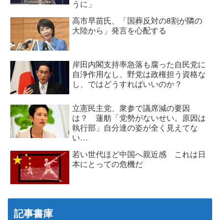
うに」
高市早苗氏、「国葬反対の8割が隣の
大陸から」発言を心配する
岸田内閣支持率急落も腐った自民党に
自浄作用なし、野党は政権担う資格な
し、ではどうすればいいのか？
立憲民主党、衆参で議席減の要因
は？ 蓮舫「党勢がないせい。原因は
執行部」自分達の姿が全く見えてな
い…
若い世代ほど中国へ親近感 これは日
本にとっての危機だ
記事書庫