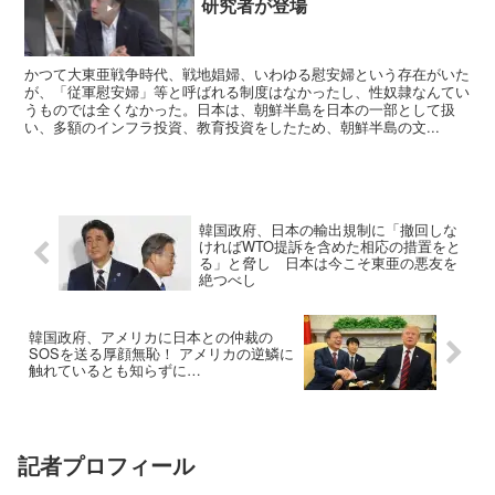
研究者が登場
かつて大東亜戦争時代、戦地娼婦、いわゆる慰安婦という存在がいた
が、「従軍慰安婦」等と呼ばれる制度はなかったし、性奴隷なんてい
うものでは全くなかった。日本は、朝鮮半島を日本の一部として扱
い、多額のインフラ投資、教育投資をしたため、朝鮮半島の文...
韓国政府、日本の輸出規制に「撤回しな
ければWTO提訴を含めた相応の措置をと
る」と脅し 日本は今こそ東亜の悪友を
絶つべし
韓国政府、アメリカに日本との仲裁の
SOSを送る厚顔無恥！ アメリカの逆鱗に
触れているとも知らずに…
記者プロフィール