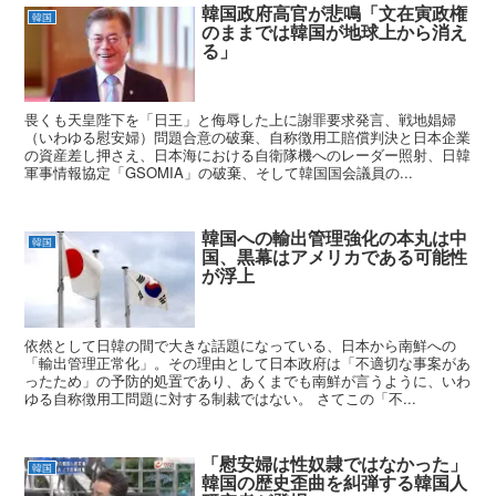
韓国政府高官が悲鳴「文在寅政権
韓国
のままでは韓国が地球上から消え
る」
畏くも天皇陛下を「日王」と侮辱した上に謝罪要求発言、戦地娼婦
（いわゆる慰安婦）問題合意の破棄、自称徴用工賠償判決と日本企業
の資産差し押さえ、日本海における自衛隊機へのレーダー照射、日韓
軍事情報協定「GSOMIA」の破棄、そして韓国国会議員の...
韓国への輸出管理強化の本丸は中
韓国
国、黒幕はアメリカである可能性
が浮上
依然として日韓の間で大きな話題になっている、日本から南鮮への
「輸出管理正常化」。その理由として日本政府は「不適切な事案があ
ったため」の予防的処置であり、あくまでも南鮮が言うように、いわ
ゆる自称徴用工問題に対する制裁ではない。 さてこの「不...
「慰安婦は性奴隷ではなかった」
韓国
韓国の歴史歪曲を糾弾する韓国人