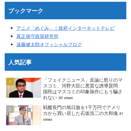
ブックマーク
アニメ「めぐみ」｜政府インターネットテレビ
真正保守政策研究所
遠藤健太郎オフィシャルブログ
人気記事
「フェイクニュース」反論に怒りのマ
スコミ、河野大臣に悪質な誘導質問
国民はマスコミの印象操作にもう騙さ
れない
90 views
戦艦長門の旭日旗を1千万円でアメリ
カから買い戻した石坂浩二の大和魂
81
views