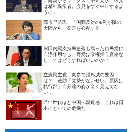
に両親からファクスで中止要求「彼女
は精神異常者。会見をすぐ中止するよ
うに」
高市早苗氏、「国葬反対の8割が隣の
大陸から」発言を心配する
岸田内閣支持率急落も腐った自民党に
自浄作用なし、野党は政権担う資格な
し、ではどうすればいいのか？
立憲民主党、衆参で議席減の要因
は？ 蓮舫「党勢がないせい。原因は
執行部」自分達の姿が全く見えてな
い…
若い世代ほど中国へ親近感 これは日
本にとっての危機だ