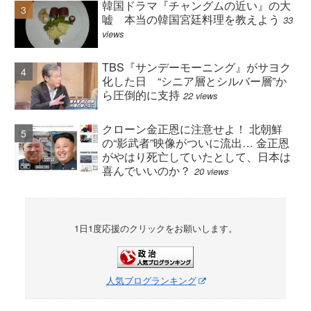
韓国ドラマ『チャングムの近い』の大
嘘 本当の韓国宮廷料理を教えよう
33
views
TBS『サンデーモーニング』がサヨク
化した日 “シニア層とシルバー層”か
ら圧倒的に支持
22 views
クローン金正恩に注意せよ！ 北朝鮮
の“影武者”映像がついに流出… 金正恩
がやはり死亡していたとして、日本は
喜んでいいのか？
20 views
1日1度応援のクリックをお願いします。
人気ブログランキング