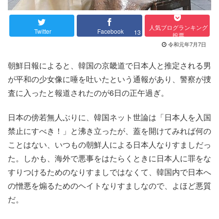
人気ブログランキング
Twitter
Facebook
13
投票
令和元年7月7日
朝鮮日報によると、韓国の
京畿道で日本人と推定される男
が平和の少女像に唾を吐いたという通報があり、警察が捜
査に入ったと報道されたのが6日の正午過ぎ。
日本の傍若無人ぶりに、韓国ネット世論は「日本人を入国
禁止にすべき！」と沸き立ったが、蓋を開けてみれば何の
ことはない、いつもの朝鮮人による日本人なりすましだっ
た。しかも、海外で悪事をはたらくときに日本人に罪をな
すりつけるためのなりすましではなくて、韓国内で日本へ
の憎悪を煽るためのヘイトなりすましなので、よほど悪質
だ。