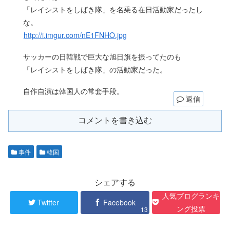
「レイシストをしばき隊」を名乗る在日活動家だったし
な。
http://i.imgur.com/nE1FNHO.jpg
サッカーの日韓戦で巨大な旭日旗を振ってたのも
「レイシストをしばき隊」の活動家だった。
自作自演は韓国人の常套手段。
返信
コメントを書き込む
事件
韓国
シェアする
人気ブログランキ
Twitter
Facebook
ング投票
13