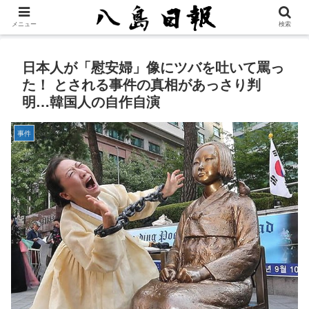
メニュー
検索
日本人が「慰安婦」像にツバを吐いて罵っ
た！ とされる事件の真相があっさり判
明…韓国人の自作自演
事件