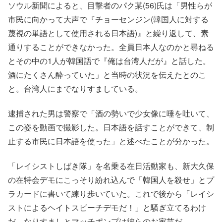
ソウル新聞によると、目撃者のパク某(56)氏は「男性らが
市民に向かって大声で『チョーセンジン(韓国人に対する
蔑視の単語として使用される日本語)』と繰り返して、素
通りすることができなかった。全員日本人なのかと尋ねる
とその中の1人が韓国語で『俺は台湾人だが』と話した。
酒にたくさん酔っていた」と当時の状況を伝えたとのこ
と。台湾人にまでなりすましている。
逮捕された男は警察で「酒の勢いで少女像に唾を吐いて、
この姿を動画で撮影した。日本語を話すことができて、制
止する市民に日本語を使った」と述べたことが分かった。
「レイシストしばき隊」を名乗る在日活動家も、新大久保
の在特会デモにこっそり紛れ込んで「韓国人を殺せ」とプ
ラカードに書いて練り歩いていた。これで後から「レイシ
ストによるヘイトスピーチデモだ！」と騒ぎ立てるわけ
だ。なりすましとマッチポンプは彼らのお家芸だ。