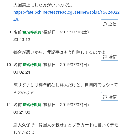
入国禁止にした方がいいのでは
https://fate.5ch.net/test/read.cgi/seijinewsplus/15624022
49/
返信
名前:
:
投稿日：2019/07/06(土)
匿名特派員
23:43:12
都合が悪いから、元記事はもう削除してるのかよ
返信
名前:
:
投稿日：2019/07/07(日)
匿名特派員
00:02:24
成りすましは標準的な朝鮮人だけど、自国内でもやって
んのかよｗ
返信
名前:
:
投稿日：2019/07/07(日)
匿名特派員
00:21:36
新大久保で「韓国人を殺せ」とプラカードに書いてデモ
してたのは