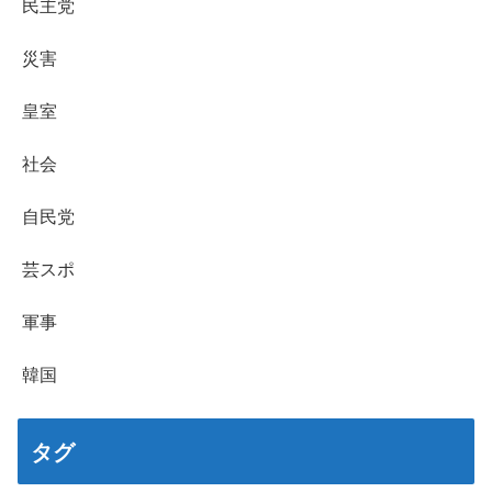
民主党
災害
皇室
社会
自民党
芸スポ
軍事
韓国
タグ