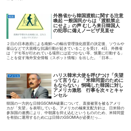
外務省から韓国渡航に関する注意
韓国
喚起 一般国民からは「渡航禁止
にせよ」の声 むしろ来日韓国人
の犯罪に備えノービザ見直せ
２日の日本政府による南鮮への輸出管理強化措置の決定後、ソウルや
釜山などで大規模な抗議行動が起きていることを受け、4日、外務省
は「デモ等が行われている場所には近づかない等、慎重に行動する」
ことを促す海外安全情報（スポット情報）を出した。「日本...
ハリス韓米大使を呼びつけ「失望
アメリカ
って言うな」「米韓同盟のために
もならない」恫喝した韓国に対し
アメリカ激怒 行事を次々とキャ
ンセル
韓国の一方的な日韓GSOMIA破棄について、直接被害を被るアメリ
カが「失望」を表明している。アメリカの極東支配方針は、日米韓の
参加国の連携により、中朝露を抑え込むというもののため、米韓同盟
を有効に運用するためには日韓のGSOMIAが必要だっ...