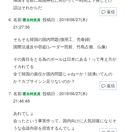
話はそれからだ
返信
名前:
:
投稿日：2019/06/27(木)
匿名特派員
21:27:36
そもそも韓国の国内問題(徴用工、売春婦)
国際法違反や窃盗(レーダー照射、竹島占拠、仏像)
その責任をとる為のボールは日本にある！って考え方が
イカれてる
全て韓国の責任か国内問題じゃねーか！頭沸いてんの
か？カプサイシン足りないのか？
返信
名前:
:
投稿日：2019/06/27(木)
匿名特派員
21:46:48
あれでしょ
会ったという事実作って、国内向けに人気回復になりそ
うな会談内容を捏造するんでしょ