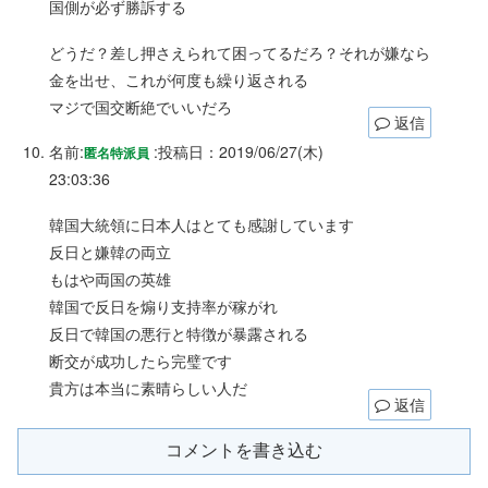
国側が必ず勝訴する
どうだ？差し押さえられて困ってるだろ？それが嫌なら
金を出せ、これが何度も繰り返される
マジで国交断絶でいいだろ
返信
名前:
:
投稿日：2019/06/27(木)
匿名特派員
23:03:36
韓国大統領に日本人はとても感謝しています
反日と嫌韓の両立
もはや両国の英雄
韓国で反日を煽り支持率が稼がれ
反日で韓国の悪行と特徴が暴露される
断交が成功したら完璧です
貴方は本当に素晴らしい人だ
返信
コメントを書き込む