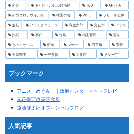
周庭
キャピトルヒル自治区
TBS
ANTIFA
新型コロナウイルス
韓国の嘘
WHO
ラサール石井
蓮舫
フェイクニュース
麻生太郎
文在寅
イラン
沖縄
事件
竹島
福山哲郎
憲法
北のミサイル
伝統
マナー
日章旗
玉音
天皇陛下
一般参賀
文化庁
八紘一宇
ブックマーク
アニメ「めぐみ」｜政府インターネットテレビ
真正保守政策研究所
遠藤健太郎オフィシャルブログ
人気記事