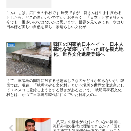
こんにちは。広目天の竹村です 唐突ですが、皆さんは生まれ変わる
としたら、どこの国がいいですか。おそらく、「日本」とする答えが
今でも一番多いのではないかと思います。世界を見てみても、やはり
日本ほど美しい自然を持ち、素晴らしい文化が...
韓国の国家的日本ヘイト 日本人
韓国
墓地を破壊して作った町を観光地
化、世界文化遺産登録へ
さて、軍艦島の問題に対する意趣返し？なのかどうか知らないが、韓
国では、現在、「峨嵋洞碑石文化村」という場所を世界文化遺産とし
てユネスコに登録しようとする動きがあるという。 峨嵋洞碑石文化
村とは、かつて日本統治時代に住んでいた日本人の...
「約束」の概念が根付いていない韓国に
河野外相の指摘は理解できるか？「国と
国の約束を韓国側が一方的に覆したこと