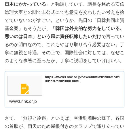
日本にかかっている」
と強調していて、議長を務める安倍
総理大臣との間で非公式にでも意見を交わしたい考えを捨
てていないのがすごい。というか、先日の「日韓共同出資
基金案」もそうだが、
「韓国は外交的な努力をしている、
悪いのは日本」という風に責任転嫁したいだけ
で言ってい
るのが明白なので、これもやはり取り合う必要はない。丁
寧に無視と冷遇。その上で、国際社会に対しては、なぜこ
のような事態に至ったか、丁寧に説明をしていけばいい。
https://www3.nhk.or.jp/news/html/20190627/k1
0011971301000.html
www3.nhk.or.jp
さて、「無視と冷遇」といえば、空港到着時の様子。各国
の首脳が、雨天のため屋根付きのタラップで降り立ってい