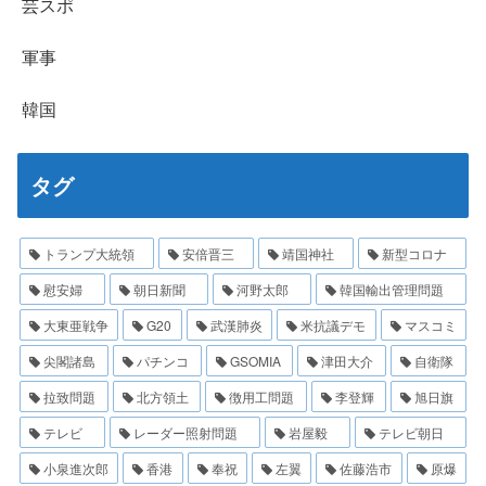
芸スポ
軍事
韓国
タグ
トランプ大統領
安倍晋三
靖国神社
新型コロナ
慰安婦
朝日新聞
河野太郎
韓国輸出管理問題
大東亜戦争
G20
武漢肺炎
米抗議デモ
マスコミ
尖閣諸島
パチンコ
GSOMIA
津田大介
自衛隊
拉致問題
北方領土
徴用工問題
李登輝
旭日旗
テレビ
レーダー照射問題
岩屋毅
テレビ朝日
小泉進次郎
香港
奉祝
左翼
佐藤浩市
原爆