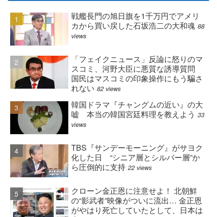
戦艦長門の旭日旗を1千万円でアメリ
カから買い戻した石坂浩二の大和魂
88
views
「フェイクニュース」反論に怒りのマ
スコミ、河野大臣に悪質な誘導質問
国民はマスコミの印象操作にもう騙さ
れない
82 views
韓国ドラマ『チャングムの近い』の大
嘘 本当の韓国宮廷料理を教えよう
33
views
TBS『サンデーモーニング』がサヨク
化した日 “シニア層とシルバー層”か
ら圧倒的に支持
22 views
クローン金正恩に注意せよ！ 北朝鮮
の“影武者”映像がついに流出… 金正恩
がやはり死亡していたとして、日本は