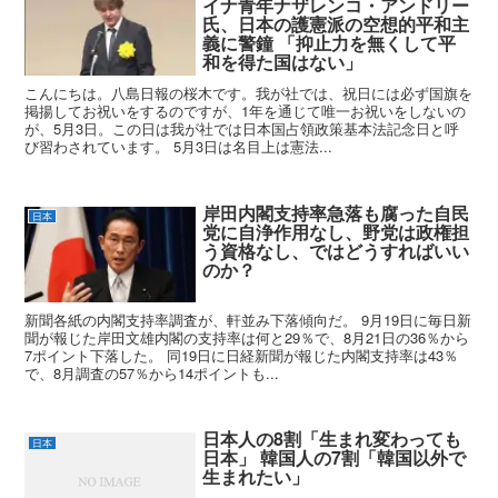
イナ青年ナザレンコ・アンドリー
氏、日本の護憲派の空想的平和主
義に警鐘 「抑止力を無くして平
和を得た国はない」
こんにちは。八島日報の桜木です。我が社では、祝日には必ず国旗を
掲揚してお祝いをするのですが、1年を通じて唯一お祝いをしないの
が、5月3日。この日は我が社では日本国占領政策基本法記念日と呼
び習わされています。 5月3日は名目上は憲法...
岸田内閣支持率急落も腐った自民
日本
党に自浄作用なし、野党は政権担
う資格なし、ではどうすればいい
のか？
新聞各紙の内閣支持率調査が、軒並み下落傾向だ。 9月19日に毎日新
聞が報じた岸田文雄内閣の支持率は何と29％で、8月21日の36％から
7ポイント下落した。 同19日に日経新聞が報じた内閣支持率は43％
で、8月調査の57％から14ポイントも...
日本人の8割「生まれ変わっても
日本
日本」 韓国人の7割「韓国以外で
生まれたい」