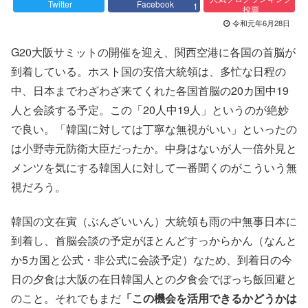
Twitter
Facebook
1
投票
令和元年6月28日
G20大阪サミットの開催を迎え、関西空港に各国の首脳が
到着している。ホスト国の安倍大統領は、多忙な日程の
中、日本までわざわざ来てくれた各国首脳の20カ国中19
人と会談する予定。この「20人中19人」というのが絶妙
で良い。「韓国に対しては丁寧な無視がいい」といったの
は小野寺元防衛大臣だったか。中身はないが人一倍外見と
メンツを気にする韓国人に対して一番聞くのがこういう無
視だろう。
韓国の文在寅（ぶんざいいん）大統領も雨の中無事日本に
到着し、首脳会談の予定がほとんどすっからかん（なんと
か5カ国と公式・非公式に会談予定）なため、到着日の今
日の夕食は大阪の在日韓国人との夕食会でぼっち飯回避と
のこと。それでもまだ
「この機会を活用できるかどうかは