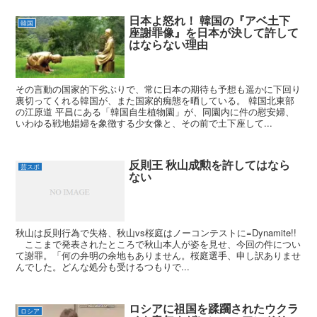
日本よ怒れ！ 韓国の『アベ土下
韓国
座謝罪像』を日本が決して許して
はならない理由
その言動の国家的下劣ぶりで、常に日本の期待も予想も遥かに下回り
裏切ってくれる韓国が、また国家的痴態を晒している。 韓国北東部
の江原道 平昌にある「韓国自生植物園」が、同園内に件の慰安婦、
いわゆる戦地娼婦を象徴する少女像と、その前で土下座して...
反則王 秋山成勲を許してはなら
芸スポ
ない
秋山は反則行為で失格、秋山vs桜庭はノーコンテストに=Dynamite!!
ここまで発表されたところで秋山本人が姿を見せ、今回の件につい
て謝罪。「何の弁明の余地もありません。桜庭選手、申し訳ありませ
んでした。どんな処分も受けるつもりで...
ロシアに祖国を蹂躙されたウクラ
ロシア