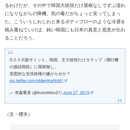
るわけだが、その中で韓国大統領だけ屋根なしでずぶ濡れ
になりながらの降機。気の毒だがちょっと笑ってしまっ
た。こういうじわじわと来るボディブローのような冷遇を
積み重ねていけば、鈍い韓国にも日本の真意と底意が伝わ
ることだろう。
G２０大阪サミット。韓国、文大統領だけタラップ（飛行機
の接続階段）に屋根無し。
意図的な安倍政権の嫌がらせか？
pic.twitter.com/pMwHKaRcM1
— 有森重喜 (@kusodebu21)
June 27, 2019
（文・櫻木）