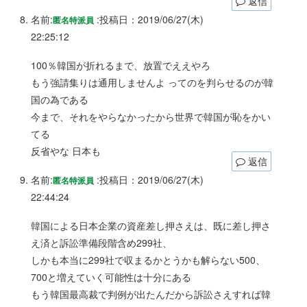
返信
名前:
:
投稿日：2019/06/27(木)
匿名特派員
22:25:12
100％韓国が折れるまで、放置でええやろ
もう強請集りは通用しませんよ ってのを判らせるのが韓
国の為である
今まで、それをやらなかったから世界で韓国が恥をかい
てる
反省やな 日本も
返信
名前:
:
投稿日：2019/06/27(木)
匿名特派員
22:44:24
韓国による日本企業の資産差し押さえは、既に差し押さ
え済と訴訟準備段階含め299社、
しかも本当に299社で収まるかとうかも解らない500、
700と増えていく可能性は十分にある
もう韓国最高裁で判例が出たんだから訴訟さえすれば韓