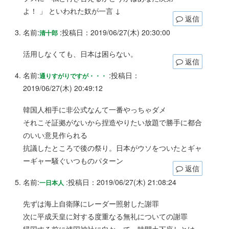
よ！ 」 といわれた奴が一言 ↓
返信
名前:
:
投稿日：2019/06/27(木) 20:30:00
清十郎
活用しなくても、日本は困らない。
返信
名前:
:
投稿日：
通りすがりですが・・・
2019/06/27(木) 20:49:12
韓国人相手に非公式なんて一番やっちゃダメ
それこそ証拠がないから捏造やりたい放題で勝手に都合
のいい意見作られる
抗議したところで後の祭り。日本がウソをついたとギャ
ーギャー騒ぐいつものパターン
返信
名前:
:
投稿日：2019/06/27(木) 21:08:24
一日本人
先ずは海上自衛隊にレーダー照射した謝罪
次に平成天皇に対する度重なる無礼についての謝罪
帰国する前に靖国神社に向かって一時間土下座しとけ