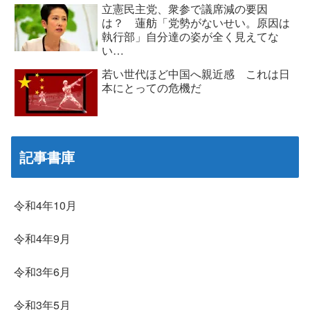
立憲民主党、衆参で議席減の要因
は？ 蓮舫「党勢がないせい。原因は
執行部」自分達の姿が全く見えてな
い…
若い世代ほど中国へ親近感 これは日
本にとっての危機だ
記事書庫
令和4年10月
令和4年9月
令和3年6月
令和3年5月