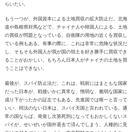
らいたい。
もう一つが、外国資本による土地買収の拡大防止だ。北海
道や島根県対馬などで、チャイナ人や韓国人による、土地
の買収が問題となっている。自衛隊の用地の近くを買収し
ている例もある。有事の際に、これは非常に危険な状況だ
し、そもそも外国人が我が国の領土を好き勝手に買収でき
ることがおかしい。もちろん日本人がチャイナの土地を買
うことはできない。
最後が、スパイ防止法だ。これは、戦前にはまともな国家
だった日本が、戦後いかに異常な、惰弱な、脆弱な国家に
成り下がったかの証左でもある。先進国では唯一と言って
いい、同法のない日本は、スパイ天国と言われている。通
常の国ならば、発覚し次第死刑になってもおかしくないス
パイが、せいぜいが国外退去で済んでしまう、人種的に見