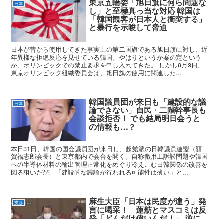
東京五輪委「旭日旗に何ら問題な
日本
し」と至極真っ当な対応 韓国は
「韓国観客が日本人と衝突する」
と暴行を示唆して脅迫
日本が昔から使用してきた事実上の第二国旗である旭日旗に対し、近
年異様な拒絶反応を見せている韓国。やはりというか案の定という
か、オリンピックでの禁止要求を申し入れてきた。 しかし9月3日、
東京オリンピック組織委員会は、旭日旗の使用に関連した...
韓国議員団が来日も「建設的な議
日本
論できない」自民・二階幹事長も
会談拒否！ でも結局明日会うと
の情報も…？
本日31日、韓国の国会議員団が来日し、超党派の日韓議員連盟（額
賀福志郎会長）と東京都内で会合を開く。自称徴用工訴訟問題や韓国
への半導体材料の輸出管理正常化をめぐり冷えこむ日韓関係の改善を
図る狙いだが、「建設的な議論が行われる可能性は薄い」と...
麻生大臣「日本は民度が違う」発
支那
言に喝采！ 蓮舫とマスコミは反
発「どんだけ偉いんだ！」 逆に