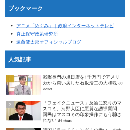
ブックマーク
アニメ「めぐみ」｜政府インターネットテレビ
真正保守政策研究所
遠藤健太郎オフィシャルブログ
人気記事
戦艦長門の旭日旗を1千万円でアメリ
カから買い戻した石坂浩二の大和魂
86
views
「フェイクニュース」反論に怒りのマ
スコミ、河野大臣に悪質な誘導質問
国民はマスコミの印象操作にもう騙さ
れない
84 views
韓国ドラマ『チャングムの近い』の大