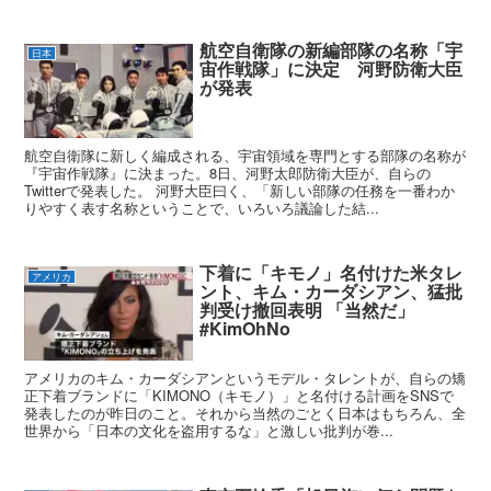
航空自衛隊の新編部隊の名称「宇
日本
宙作戦隊」に決定 河野防衛大臣
が発表
航空自衛隊に新しく編成される、宇宙領域を専門とする部隊の名称が
『宇宙作戦隊』に決まった。8日、河野太郎防衛大臣が、自らの
Twitterで発表した。 河野大臣曰く、「新しい部隊の任務を一番わか
りやすく表す名称ということで、いろいろ議論した結...
下着に「キモノ」名付けた米タレ
アメリカ
ント、キム・カーダシアン、猛批
判受け撤回表明 「当然だ」
#KimOhNo
アメリカのキム・カーダシアンというモデル・タレントが、自らの矯
正下着ブランドに「KIMONO（キモノ）」と名付ける計画をSNSで
発表したのが昨日のこと。それから当然のごとく日本はもちろん、全
世界から「日本の文化を盗用するな」と激しい批判が巻...