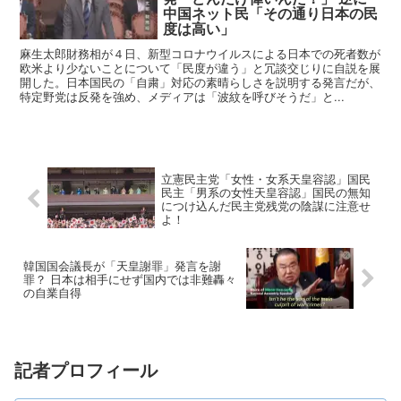
中国ネット民「その通り日本の民
度は高い」
麻生太郎財務相が４日、新型コロナウイルスによる日本での死者数が
欧米より少ないことについて「民度が違う」と冗談交じりに自説を展
開した。日本国民の「自粛」対応の素晴らしさを説明する発言だが、
特定野党は反発を強め、メディアは「波紋を呼びそうだ」と...
立憲民主党「女性・女系天皇容認」国民
民主「男系の女性天皇容認」国民の無知
につけ込んだ民主党残党の陰謀に注意せ
よ！
韓国国会議長が「天皇謝罪」発言を謝
罪？ 日本は相手にせず国内では非難轟々
の自業自得
記者プロフィール