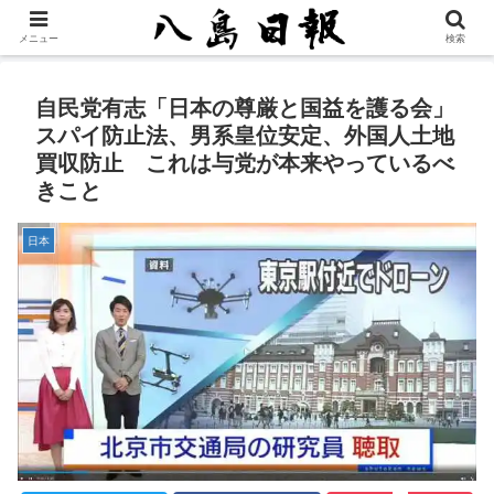
メニュー
検索
自民党有志「日本の尊厳と国益を護る会」
スパイ防止法、男系皇位安定、外国人土地
買収防止 これは与党が本来やっているべ
きこと
日本