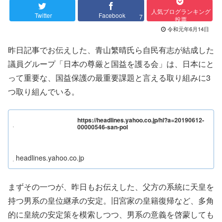
人気ブログランキング
Twitter
Facebook
7
投票
令和元年6月14日
昨日記事でお伝えした、青山繁晴氏ら自民有志が結成した
議員グループ「日本の尊厳と国益を護る会」は、日本にと
って重要な、国益保護の最重要課題と言える取り組みに3
つ取り組んでいる。
https://headlines.yahoo.co.jp/hl?a=20190612-
00000546-san-pol
headlines.yahoo.co.jp
まずその一つが、昨日もお伝えした、父方の系統に天皇を
持つ男系の皇位継承の安定。旧宮家の皇籍復帰など、多角
的に皇統の安定策を模索しつつ、男系の意義を啓蒙しても