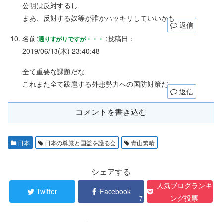
公明は反対するし
まあ、反対する奴等が誰かハッキリしていいかも
返信
名前:
:
投稿日：
通りすがりですが・・・
2019/06/13(木) 23:40:48
全て重要な課題だな
これまた全て跋扈する外患勢力への国防対策だ
返信
コメントを書き込む
日本
日本の尊厳と国益を護る会
青山繁晴
シェアする
人気ブログランキ
Twitter
Facebook
ング投票
7