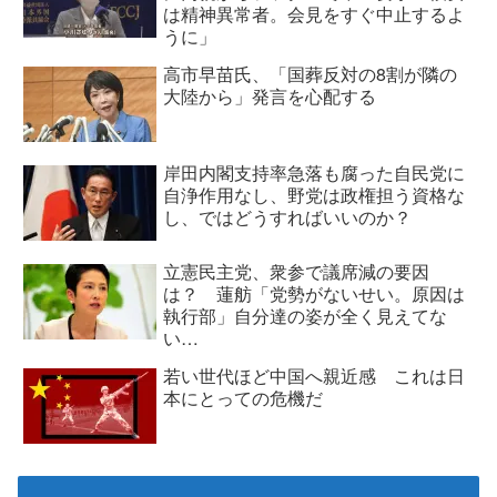
は精神異常者。会見をすぐ中止するよ
うに」
高市早苗氏、「国葬反対の8割が隣の
大陸から」発言を心配する
岸田内閣支持率急落も腐った自民党に
自浄作用なし、野党は政権担う資格な
し、ではどうすればいいのか？
立憲民主党、衆参で議席減の要因
は？ 蓮舫「党勢がないせい。原因は
執行部」自分達の姿が全く見えてな
い…
若い世代ほど中国へ親近感 これは日
本にとっての危機だ