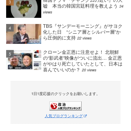
嘘 本当の韓国宮廷料理を教えよう
34
views
TBS『サンデーモーニング』がサヨク
化した日 “シニア層とシルバー層”か
ら圧倒的に支持
22 views
クローン金正恩に注意せよ！ 北朝鮮
の“影武者”映像がついに流出… 金正恩
がやはり死亡していたとして、日本は
喜んでいいのか？
20 views
1日1度応援のクリックをお願いします。
人気ブログランキング