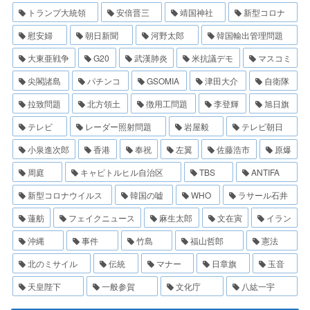
トランプ大統領
安倍晋三
靖国神社
新型コロナ
慰安婦
朝日新聞
河野太郎
韓国輸出管理問題
大東亜戦争
G20
武漢肺炎
米抗議デモ
マスコミ
尖閣諸島
パチンコ
GSOMIA
津田大介
自衛隊
拉致問題
北方領土
徴用工問題
李登輝
旭日旗
テレビ
レーダー照射問題
岩屋毅
テレビ朝日
小泉進次郎
香港
奉祝
左翼
佐藤浩市
原爆
周庭
キャピトルヒル自治区
TBS
ANTIFA
新型コロナウイルス
韓国の嘘
WHO
ラサール石井
蓮舫
フェイクニュース
麻生太郎
文在寅
イラン
沖縄
事件
竹島
福山哲郎
憲法
北のミサイル
伝統
マナー
日章旗
玉音
天皇陛下
一般参賀
文化庁
八紘一宇