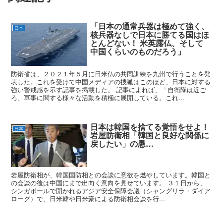
「日本の通常兵器は極めて強く、
日本
核兵器なしで日本に勝てる国はほ
とんどない！ 米英露仏、そして
中国くらいのものだろう」
防衛省は、２０２１年５月に日米仏の共同訓練を九州で行うことを発
表した。これを受けて中国メディアの捜狐はこのほど、日本に対する
強い警戒感を示す記事を掲載した。 記事によれば、「自衛隊は近ご
ろ、軍事に関する様々な活動を積極に展開している。これ...
日本は韓国を捨てる覚悟をせよ！
日本
岩屋防衛相「韓国と良好な関係に
戻したい」の愚…
岩屋防衛相が、韓国国防相との会談に意欲を燃やしています。韓国と
の会談の後は中国にまで出向く意向を見せています。 ３１日から、
シンガポールで開かれるアジア安全保障会議（シャングリラ・ダイア
ローグ）で、日米韓や日米豪による防衛相会談を行...