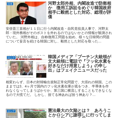
河野太郎外相、内閣改造で防衛相
日本
か 徴用工訴訟をめぐり韓国政府
相手に毅然とした対応、総理が評
価
安倍晋三首相が１１日に行う内閣改造・自民党役員人事で、河野太
郎・現外務相がそのポストを外れるのではないかとの情報が観測され
ていた。 河野外相は、自称徴用工問題を始め、様々な日韓間の問題
について妄言を続ける韓国に対し、毅然とした対応を取った...
韓国メディア「プーチン大統領が
ロシア
文大統領に電話で『フッ化水素を
好きなだけ用意しよう』の申し
出」はフェイクニュースだった
相変わらず、日本の対韓輸出規制正常化問題で、大揺れの韓国。この
ままでは3、4ヶ月で国内のフッ化水素在庫が底をつき、半導体を作
れなくなってしまうばかりか、第三国に横流しすることもできなくな
るので大慌てだ。 しかし、捨てる神あれば拾う神あり？...
憲法最大の欠陥とは？ あろうこ
ロシア
とかロシアに謝罪しに行ってしま