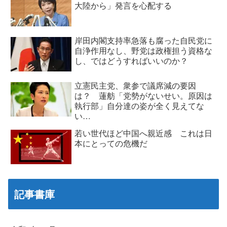
大陸から」発言を心配する
岸田内閣支持率急落も腐った自民党に
自浄作用なし、野党は政権担う資格な
し、ではどうすればいいのか？
立憲民主党、衆参で議席減の要因
は？ 蓮舫「党勢がないせい。原因は
執行部」自分達の姿が全く見えてな
い…
若い世代ほど中国へ親近感 これは日
本にとっての危機だ
記事書庫