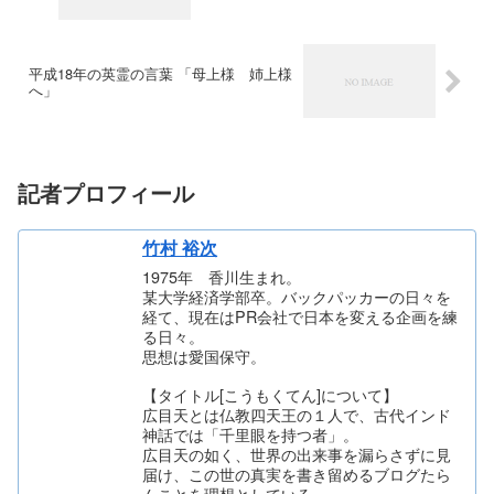
平成18年の英霊の言葉 「母上様 姉上様
へ」
記者プロフィール
竹村 裕次
1975年 香川生まれ。
某大学経済学部卒。バックパッカーの日々を
経て、現在はPR会社で日本を変える企画を練
る日々。
思想は愛国保守。
【タイトル[こうもくてん]について】
広目天とは仏教四天王の１人で、古代インド
神話では「千里眼を持つ者」。
広目天の如く、世界の出来事を漏らさずに見
届け、この世の真実を書き留めるブログたら
んことを理想としている。