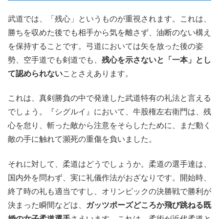
武道では、「残心」というものが重視されます。これは、
勝ちを収めた後でも相手から気を離さず、油断のない構え
を保持することです。弓道においては矢を放った後の姿
勢、空手道でも剣道でも、
残心を示さないと「一本」とし
て認められない
ことさえあります。
これは、真剣勝負の中で発達した武道特有の礼法と言える
でしょう。『シグルイ』において、牛股権左右衛門は、残
心を怠り、斬った敵から注意をそらしたために、まだ動く
敵の手に触れて瀕死の重傷を負いました。
それに対して、柔道はどうでしょうか。柔道の選手達は、
国内外を問わず、実に礼儀作法がおざなりです。開始時、
終了時の礼も適当ですし、オリンピックの決勝戦で勝利が
決まった瞬間などは、
ガッツポーズどころか飛び跳ねる既
婚の女子柔道選手
さえいます。これは、柔術が近代柔道と