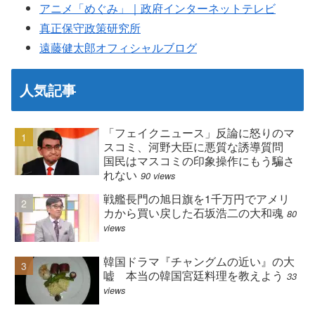
アニメ「めぐみ」｜政府インターネットテレビ
真正保守政策研究所
遠藤健太郎オフィシャルブログ
人気記事
「フェイクニュース」反論に怒りのマ
スコミ、河野大臣に悪質な誘導質問
国民はマスコミの印象操作にもう騙さ
れない
90 views
戦艦長門の旭日旗を1千万円でアメリ
カから買い戻した石坂浩二の大和魂
80
views
韓国ドラマ『チャングムの近い』の大
嘘 本当の韓国宮廷料理を教えよう
33
views