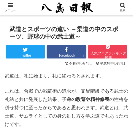
メニュー
検索
武道とスポーツの違い ～柔道の中のスポ
ーツ、野球の中の武士道～
人気ブログランキング
Twitter
Facebook
0
投票
令和2年5月13日
平成18年8月31日
武道は、礼に始まり、礼に終わるとされます。
これは、合戦での戦闘術の追求が、支配階級である武士の
礼法と共に発展した結果、
子弟の教育や精神修養
の性格を
併せ持つに至ったからであると思われます。武道とは、武
士道、サムライとしての身の処し方を学ぶ道でもあったわ
けです。