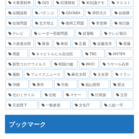
大東亜戦争
G20
武漢肺炎
米抗議デモ
マスコミ
尖閣諸島
パチンコ
GSOMIA
津田大介
自衛隊
拉致問題
北方領土
徴用工問題
李登輝
旭日旗
テレビ
レーダー照射問題
岩屋毅
テレビ朝日
小泉進次郎
香港
奉祝
左翼
佐藤浩市
原爆
周庭
キャピトルヒル自治区
TBS
ANTIFA
新型コロナウイルス
韓国の嘘
WHO
ラサール石井
蓮舫
フェイクニュース
麻生太郎
文在寅
イラン
沖縄
事件
竹島
福山哲郎
憲法
北のミサイル
伝統
マナー
日章旗
玉音
天皇陛下
一般参賀
文化庁
八紘一宇
ブックマーク