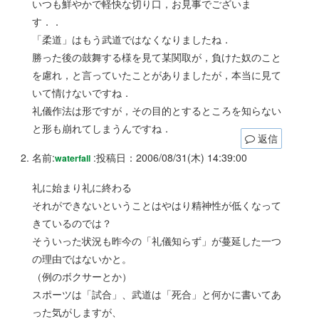
いつも鮮やかで軽快な切り口，お見事でございま
す．．
「柔道」はもう武道ではなくなりましたね．
勝った後の鼓舞する様を見て某関取が，負けた奴のこと
を慮れ，と言っていたことがありましたが，本当に見て
いて情けないですね．
礼儀作法は形ですが，その目的とするところを知らない
と形も崩れてしまうんですね．
返信
名前:
:
投稿日：2006/08/31(木) 14:39:00
waterfall
礼に始まり礼に終わる
それができないということはやはり精神性が低くなって
きているのでは？
そういった状況も昨今の「礼儀知らず」が蔓延した一つ
の理由ではないかと。
（例のボクサーとか）
スポーツは「試合」、武道は「死合」と何かに書いてあ
った気がしますが、