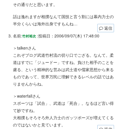
その通りだと思います。
話は逸れますが相撲なんて国技と言う割には幕内力士の
半分くらいは海外出身ですもんね…
返信
名前:
:
投稿日：2006/09/07(木) 17:48:00
竹村裕次
＞talkenさん
これぞブログ武道竹村流の切り口でござる。なんて。柔
道はすでに「ジュードー」ですね。負けた相手のことを
慮る、という精神的な営みは武士道や儒家思想から来る
ものであって、世界万民に理解できるレベルの話ではあ
りませんからね。
＞waterfallさん
スポーツは「試合」、武道は「死合」。なるほど言い得
て妙ですね。
大相撲もそろそろ外人力士のガッツポーズが増えてくる
のではないかと見ています。
返信