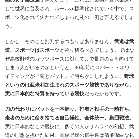
して世界に普及され、ルールが標準化されていく中で、ス
ポーツ化されて失われてしまった礼の一例と言えるでしょ
う。
しかし、そのこと批判するつもりはありません。
武道は武
道、スポーツはスポーツ
と割り切るべきでしょう。ではな
ぜ高校野球のガッツポーズに対してまで批判の目を向けて
しまう人がいるのかというと、30年前にロバート・ホワ
イティングが『菊とバット』で明らかにしたように、
野球
というのは亜米利加生まれのスポーツ競技でありながら、
実に日本的な特質を持っている競技
だったからです。
刀の代わりにバットを一本握り、打者と投手の一騎打ち、
走者のために命を捨てる自己犠牲、全体統一、集団戦法。
実に日本的なこの競技に、多くの人がサムライの幻想、武
道の理想を抱いた結果、高校野球の選手達は清廉潔白な礼