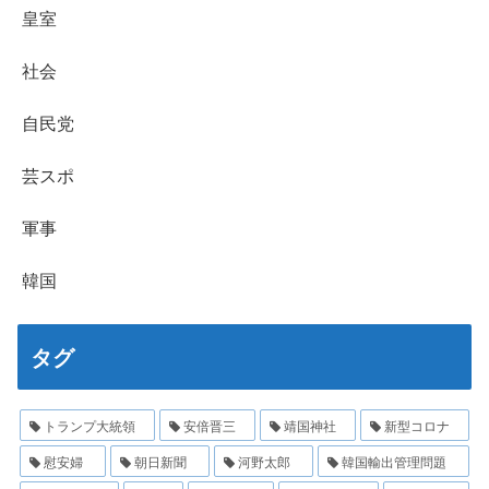
皇室
社会
自民党
芸スポ
軍事
韓国
タグ
トランプ大統領
安倍晋三
靖国神社
新型コロナ
慰安婦
朝日新聞
河野太郎
韓国輸出管理問題