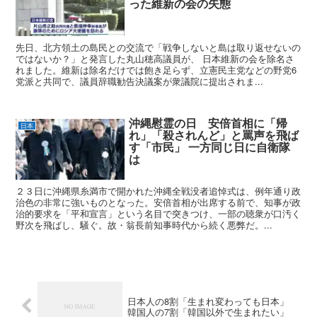
った維新の会の失態
先日、北方領土の島民との交流で「戦争しないと島は取り返せないの
ではないか？」と発言した丸山穂高議員が、 日本維新の会を除名さ
れました。維新は除名だけでは飽き足らず、立憲民主党などの野党6
党派と共同で、議員辞職勧告決議案が衆議院に提出されま...
沖縄慰霊の日 安倍首相に「帰
日本
れ」「殺されんど」と罵声を飛ば
す「市民」 一方同じ日に自衛隊
は
２３日に沖縄県糸満市で開かれた沖縄全戦没者追悼式は、例年通り政
治色の非常に強いものとなった。安倍首相が出席する前で、知事が政
治的要求を「平和宣言」という名目で突きつけ、一部の聴衆が口汚く
野次を飛ばし、騒ぐ。故・翁長前知事時代から続く悪弊だ。...
日本人の8割「生まれ変わっても日本」
韓国人の7割「韓国以外で生まれたい」