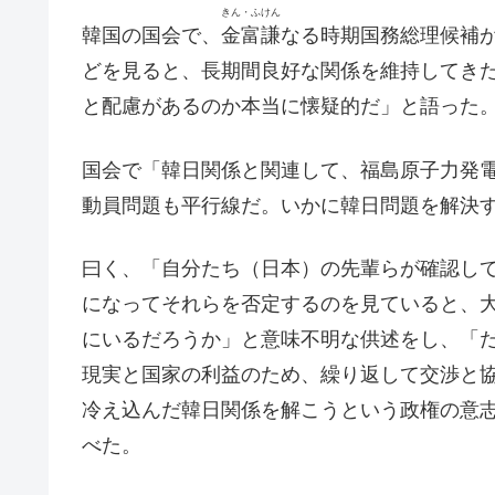
きん・ふけん
韓国の国会で、
金富謙
なる時期国務総理候補
どを見ると、長期間良好な関係を維持してき
と配慮があるのか本当に懐疑的だ」と語った
国会で「韓日関係と関連して、福島原子力発
動員問題も平行線だ。いかに韓日問題を解決
曰く、「自分たち（日本）の先輩らが確認し
になってそれらを否定するのを見ていると、
にいるだろうか」と意味不明な供述をし、「
現実と国家の利益のため、繰り返して交渉と
冷え込んだ韓日関係を解こうという政権の意
べた。