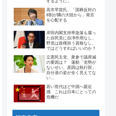
するように」
高市早苗氏、「国葬反対の
8割が隣の大陸から」発言
を心配する
岸田内閣支持率急落も腐っ
た自民党に自浄作用なし、
野党は政権担う資格なし、
ではどうすればいいのか？
立憲民主党、衆参で議席減
の要因は？ 蓮舫「党勢が
ないせい。原因は執行部」
自分達の姿が全く見えてな
い…
若い世代ほど中国へ親近
感 これは日本にとっての
危機だ