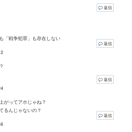
返信
も「戦争犯罪」も存在しない
返信
12
ろ？
返信
24
上がってアホじゃね？
てるんじゃないの？
返信
36