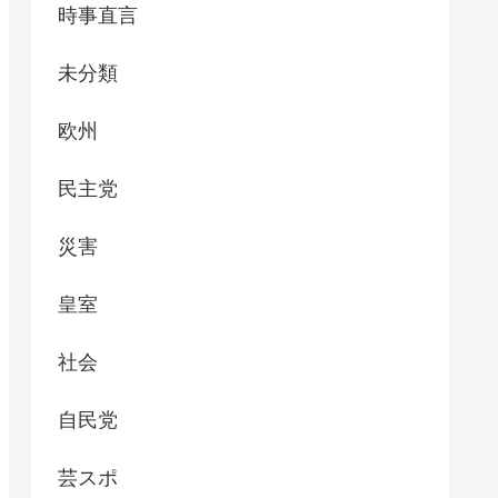
時事直言
未分類
欧州
民主党
災害
皇室
社会
自民党
芸スポ