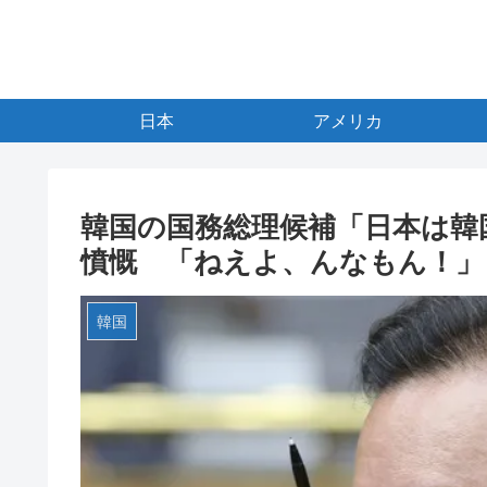
日本
アメリカ
韓国の国務総理候補「日本は韓
憤慨 「ねえよ、んなもん！」
韓国