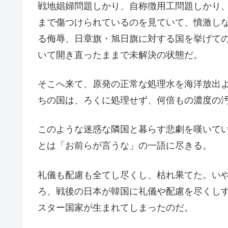
戦地娼婦問題しかり、自称徴用工問題しかり
まで傷つけられているのを見ていて、憤激しな
る侮辱、日章旗・旭日旗に対する国を挙げて
いて開き直ったままで未解決の状態だ。
そこへ来て、原発の正常な処理水を海洋放出
ちの国は、ろくに処理せず、何倍もの濃度の
このような迷惑な隣国と暮らす悲劇を嘆いて
とは「お前らが言うな」の一語に尽きる。
礼儀も配慮も全てし尽くし、枯れ果てた。い
ろ、戦後の日本が韓国に礼儀や配慮を尽くし
スター国家が生まれてしまったのだ。