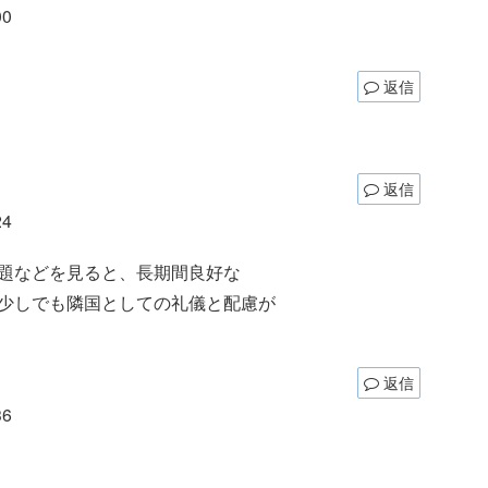
00
返信
返信
24
題などを見ると、長期間良好な
少しでも隣国としての礼儀と配慮が
返信
36