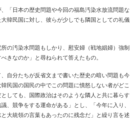
が、「日本の歴史問題や今回の福島汚染水放流問題な
た大韓民国に対し、彼らが少しでも隣国としての礼儀
。
電所の汚染水問題もしかり、慰安婦（戦地娼婦）強制
すべきなのか」と尋ねられて答えたもの。
て、自分たちが反省文まで書いた歴史の暗い問題も今
大韓民国の国民の中でこの問題に憤怒しない者がどこ
だとしても、国際政治はそのような隣人と共に暮らす
協議、競争をする運命がある」とし、「今年に入り、
志と大統領の言葉もあったのに残念だ」と繰り言を述