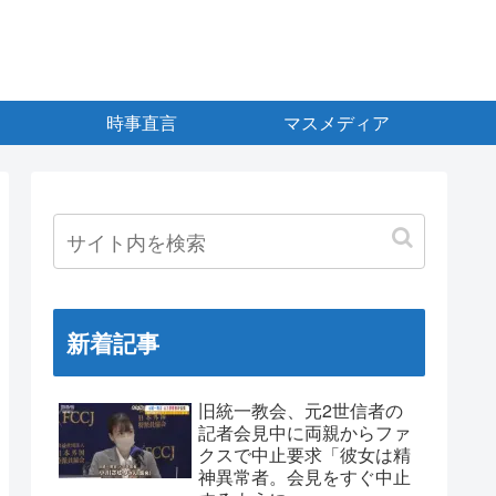
時事直言
マスメディア
新着記事
旧統一教会、元2世信者の
記者会見中に両親からファ
クスで中止要求「彼女は精
神異常者。会見をすぐ中止