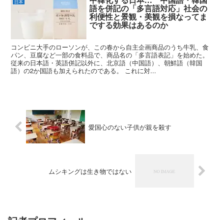
日本
語を併記の「多言語対応」社会の
利便性と景観・美観を損なってま
でする効果はあるのか
コンビニ大手のローソンが、この春から自主企画商品のうち牛乳、食
パン、豆腐など一部の食料品で、商品名の「多言語表記」を始めた。
従来の日本語・英語併記以外に、北京語（中国語）、朝鮮語（韓国
語）の2か国語も加えられたのである。 これに対...
愛国心のない子供が親を殺す
ムシキングは生き物ではない