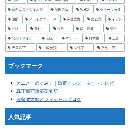
新型コロナウイルス
韓国の嘘
WHO
ラサール石井
蓮舫
フェイクニュース
麻生太郎
文在寅
イラン
沖縄
事件
竹島
福山哲郎
憲法
北のミサイル
伝統
マナー
日章旗
玉音
天皇陛下
一般参賀
文化庁
八紘一宇
ブックマーク
アニメ「めぐみ」｜政府インターネットテレビ
真正保守政策研究所
遠藤健太郎オフィシャルブログ
人気記事