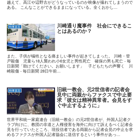
越えて、高江や辺野古がどうなっているのか映像が撮れてしまうので
ある。 こんなことができるままになっている。全くおかし...
川崎通り魔事件 社会にできるこ
時事直言
とはあるのか？
また、子供が犠牲となる痛ましい事件が起きてしまった。 川崎・登
戸殺傷 児童ら18人襲われ小6女児と男性死亡 確保の男も死亡 - 毎
日新聞「助けてください。お願いします」 子どもたちの声響く 川
崎殺傷 - 毎日新聞 28日午前...
旧統一教会、元2世信者の記者会
時事直言
見中に両親からファクスで中止要
求「彼女は精神異常者。会見をす
ぐ中止するように」
世界平和統一家庭連合（旧統一教会）の元2世信者が、外国人記者ク
ラブ向けに、教団の非道と人権侵害を海外に向けて訴えるべく記者会
見を行っていたところ、現役信者である両親から記者会見の中止を求
めるファクスが外国人記者協会に送信するという事件があっ...