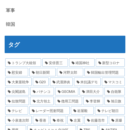
軍事
韓国
タグ
トランプ大統領
安倍晋三
靖国神社
新型コロナ
慰安婦
朝日新聞
河野太郎
韓国輸出管理問題
大東亜戦争
G20
武漢肺炎
米抗議デモ
マスコミ
尖閣諸島
パチンコ
GSOMIA
津田大介
自衛隊
拉致問題
北方領土
徴用工問題
李登輝
旭日旗
テレビ
レーダー照射問題
岩屋毅
テレビ朝日
小泉進次郎
香港
奉祝
左翼
佐藤浩市
原爆
周庭
キャピトルヒル自治区
TBS
ANTIFA