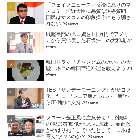
「フェイクニュース」反論に怒りのマ
スコミ、河野大臣に悪質な誘導質問
国民はマスコミの印象操作にもう騙さ
れない
90 views
戦艦長門の旭日旗を1千万円でアメリ
カから買い戻した石坂浩二の大和魂
81
views
韓国ドラマ『チャングムの近い』の大
嘘 本当の韓国宮廷料理を教えよう
33
views
TBS『サンデーモーニング』がサヨク
化した日 “シニア層とシルバー層”か
ら圧倒的に支持
22 views
クローン金正恩に注意せよ！ 北朝鮮
の“影武者”映像がついに流出… 金正恩
がやはり死亡していたとして、日本は
喜んでいいのか？
20 views