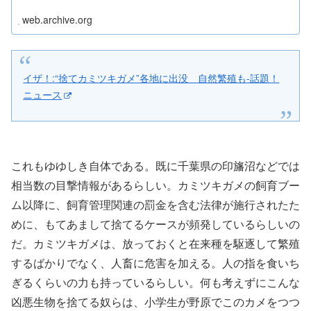
web.archive.org
イザ！:“捨てカミツキガメ”各地に出没 自然繁殖も-話題！
ニュース
これもゆゆしき自体である。既に千葉県の印旛沼などでは
相当数の目撃情報があるらしい。カミツキガメの飼育ブー
ム以降に、飼育管理関連の罰金を含む法律が施行されたた
めに、もてあまして捨てるケースが頻発しているらしいの
だ。カミツキガメは、放っておくと在来種を駆逐して繁殖
するばかりでなく、人畜に危害を加える。人の指を食いち
ぎるくらいの力も持っているらしい。何も考えずにこんな
凶悪生物を捨てる奴らは、小学生が野原でこのカメをつつ