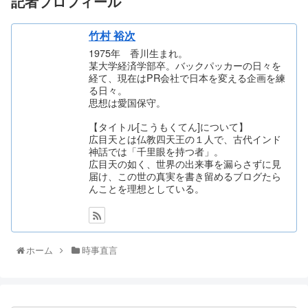
記者プロフィール
竹村 裕次
1975年 香川生まれ。
某大学経済学部卒。バックパッカーの日々を
経て、現在はPR会社で日本を変える企画を練
る日々。
思想は愛国保守。
【タイトル[こうもくてん]について】
広目天とは仏教四天王の１人で、古代インド
神話では「千里眼を持つ者」。
広目天の如く、世界の出来事を漏らさずに見
届け、この世の真実を書き留めるブログたら
んことを理想としている。
ホーム
時事直言