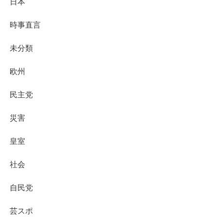
日本
時事直言
未分類
欧州
民主党
災害
皇室
社会
自民党
芸スポ