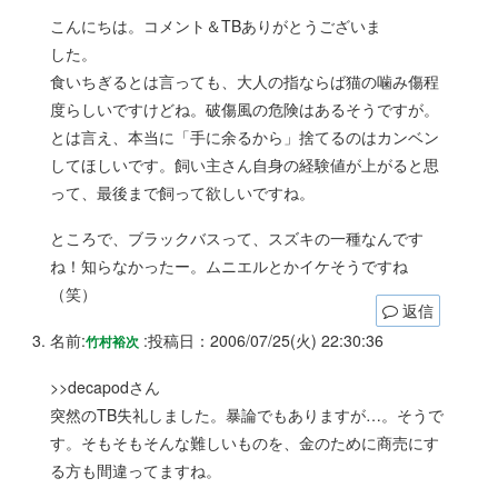
こんにちは。コメント＆TBありがとうございま
した。
食いちぎるとは言っても、大人の指ならば猫の噛み傷程
度らしいですけどね。破傷風の危険はあるそうですが。
とは言え、本当に「手に余るから」捨てるのはカンベン
してほしいです。飼い主さん自身の経験値が上がると思
って、最後まで飼って欲しいですね。
ところで、ブラックバスって、スズキの一種なんです
ね！知らなかったー。ムニエルとかイケそうですね
（笑）
返信
名前:
:
投稿日：2006/07/25(火) 22:30:36
竹村裕次
>>decapodさん
突然のTB失礼しました。暴論でもありますが…。そうで
す。そもそもそんな難しいものを、金のために商売にす
る方も間違ってますね。