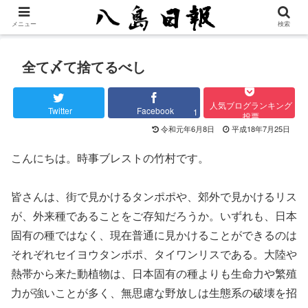
メニュー
検索
全て〆て捨てるべし
人気ブログランキング
Twitter
Facebook
1
投票
令和元年6月8日
平成18年7月25日
こんにちは。時事ブレストの竹村です。
皆さんは、街で見かけるタンポポや、郊外で見かけるリス
が、外来種であることをご存知だろうか。いずれも、日本
固有の種ではなく、現在普通に見かけることができるのは
それぞれセイヨウタンポポ、タイワンリスである。大陸や
熱帯から来た動植物は、日本固有の種よりも生命力や繁殖
力が強いことが多く、無思慮な野放しは生態系の破壊を招