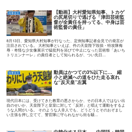
【動画】大村愛知県知事、トカゲ
時事直言
の尻尾切りで逃げる「津田芸術監
督が全責任を持ってる、中身は芸
術監督の責任」
8月13日、愛知県大村知事が行なった、定例知事記者会見での発言が
注目されている。 大村知事といえば、件の天皇陛下毀損・特攻隊侮
辱・奇怪な少女像展示で猛批判を浴びて中止になった芸術祭「あいち
トリエンナーレ」の責任者として知られるが、つい先日...
動員はかつての3%以下に… 縮
時事直言
小と絶滅への道をひた走る哀れ
な“反天皇”左翼
現代日本には、受けてきた教育の悪さからか、その日本人ではない出
自のせいか、天皇陛下と皇室に対して「反対」と唱えて運動をするよ
うな人間がいる。 そのような人非人でも、どうどうとそのおぞまし
い主張を押し立てて、警官隊に守られながら街を騒...
中韓化する日本… 中国語・韓国