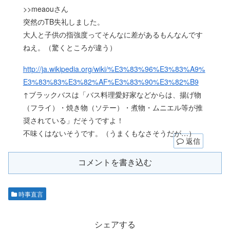
>>meaouさん
突然のTB失礼しました。
大人と子供の指強度ってそんなに差があるもんなんです
ねえ。（驚くところが違う）
http://ja.wikipedia.org/wiki/%E3%83%96%E3%83%A9%
E3%83%83%E3%82%AF%E3%83%90%E3%82%B9
↑ブラックバスは「バス料理愛好家などからは、揚げ物
（フライ）・焼き物（ソテー）・煮物・ムニエル等が推
奨されている」だそうですよ！
不味くはないそうです。（うまくもなさそうだが…）
返信
コメントを書き込む
時事直言
シェアする