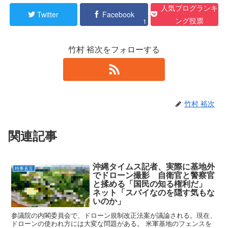
人気ブログランキ
Twitter
Facebook
ング投票
1
竹村 裕次をフォローする
竹村 裕次
関連記事
沖縄タイムス記者、実際に基地外
時事直言
でドローン撮影 自衛官と警察官
と揉める「国民の知る権利だ」
ネット「スパイなのを隠す気もな
いのか」
参議院の内閣委員会で、ドローン規制改正法案が議論される。現在、
ドローンの使われ方には大変な問題がある。 米軍基地のフェンスを