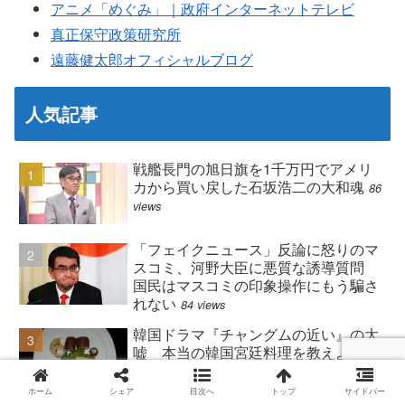
アニメ「めぐみ」｜政府インターネットテレビ
真正保守政策研究所
遠藤健太郎オフィシャルブログ
人気記事
戦艦長門の旭日旗を1千万円でアメリ
カから買い戻した石坂浩二の大和魂
86
views
「フェイクニュース」反論に怒りのマ
スコミ、河野大臣に悪質な誘導質問
国民はマスコミの印象操作にもう騙さ
れない
84 views
韓国ドラマ『チャングムの近い』の大
嘘 本当の韓国宮廷料理を教えよう
34
views
ホーム
シェア
目次へ
トップ
サイドバー