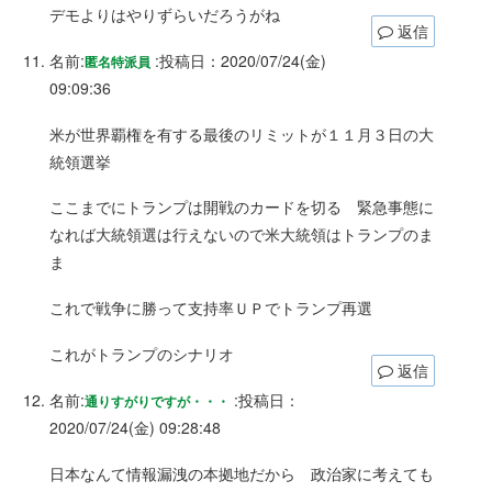
デモよりはやりずらいだろうがね
返信
名前:
:
投稿日：2020/07/24(金)
匿名特派員
09:09:36
米が世界覇権を有する最後のリミットが１１月３日の大
統領選挙
ここまでにトランプは開戦のカードを切る 緊急事態に
なれば大統領選は行えないので米大統領はトランプのま
ま
これで戦争に勝って支持率ＵＰでトランプ再選
これがトランプのシナリオ
返信
名前:
:
投稿日：
通りすがりですが・・・
2020/07/24(金) 09:28:48
日本なんて情報漏洩の本拠地だから 政治家に考えても