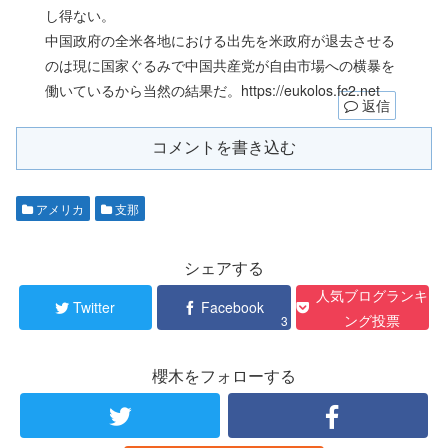
し得ない。
中国政府の全米各地における出先を米政府が退去させる
のは現に国家ぐるみで中国共産党が自由市場への横暴を
働いているから当然の結果だ。https://eukolos.fc2.net
返信
コメントを書き込む
アメリカ
支那
シェアする
人気ブログランキ
Twitter
Facebook
ング投票
3
櫻木をフォローする