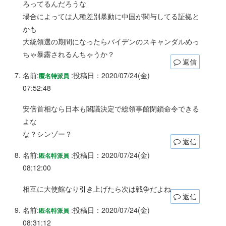
ろってるんだろうな
場合によっては人種差別暴動に中国が関与してる証拠と
かも
大統領選の期間になったらバイデンのスキャンダルめっ
ちゃ暴露されるんちゃうか？
返信
名前:
:
投稿日：2020/07/24(金)
匿名特派員
07:52:48
安倍首相なら日本も閣議決定で総領事館閉鎖命令できる
よな
な？シンゾー？
返信
名前:
:
投稿日：2020/07/24(金)
匿名特派員
08:12:00
相互に大使館なり引き上げたら次は戦争だよね
返信
名前:
:
投稿日：2020/07/24(金)
匿名特派員
08:31:12