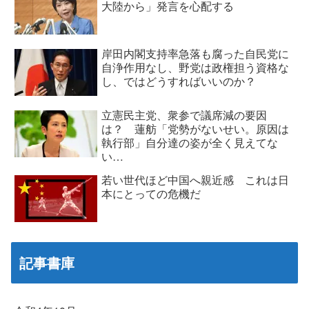
大陸から」発言を心配する
岸田内閣支持率急落も腐った自民党に
自浄作用なし、野党は政権担う資格な
し、ではどうすればいいのか？
立憲民主党、衆参で議席減の要因
は？ 蓮舫「党勢がないせい。原因は
執行部」自分達の姿が全く見えてな
い…
若い世代ほど中国へ親近感 これは日
本にとっての危機だ
記事書庫