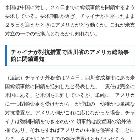
米国は中国に対し、２４日までに総領事館を閉鎖するよう
要求している。要求期限が過ぎ、チャイナが居座ったまま
２５日を迎えたときにアメリカがどう動くか。これが米支
対立の一つの転換点となるかも知れない。
チャイナが対抗措置で四川省のアメリカ総領事
館に閉鎖通知
（追記）チャイナ外務省は２４日、四川省成都市にある米
国総領事館に閉鎖を通知したと発表した。「責任は完全に
米国にある」と米側を非難しているが、単純に「アメリカ
に一つ閉鎖命令を受けたから」が理由の、幼稚かつ単純な
対抗措置だ。アメリカ側がこれに応じなかった場合、チャ
イナは強制閉鎖をできるのか？ 領事館は設置国の治外法
権であり、それをすればアメリカの主権を侵害することに
なる。さすがにそこまでの強行措置はとれないだろう。し