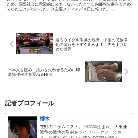
ため、国際社会に意図的に公表しなかったとする内部報告書をまとめ
ていたことがわかった。米主要メディアが４日に報じた。 ...
迫るウイグル消滅の危機 中国の民族浄
化の蛮行を今すぐ止めよ！ 声を上げ始
めた世界
日本人を貶め、活力を失わせるために印
象操作報道を重ねるNHK
記者プロフィール
櫻木
在野のコラムニスト。1975年生まれ。大東亜
戦争の戦地の取材をライフワークとしてお
り、台湾やインドネシアとの親交が深い。