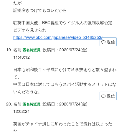
だが
証拠突きつけてもコレだから
駐英中国大使、BBC番組でウイグル人の強制収容否定
ビデオを見せられ
https://www.bbc.com/japanese/video-53465253/
返信
名前:
:
投稿日：2020/07/24(金)
匿名特派員
11:43:12
日本も昭和後半～平成にかけて科学技術など散々盗まれ
て、
中国は日本に対してはもうスパイ活動するメリットはな
いんだろうな。
返信
名前:
:
投稿日：2020/07/24(金)
匿名特派員
12:02:24
英国がチャイナ潰しに加わったことで流れは決まった
な。