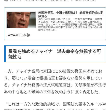
米国務長官、中国を痛烈批判 総領事館閉鎖の期
限迫る
ポンペオ米国務長官は２３日、「共産主義の中国と自由世
界の未来」と題した演説を行い、中国を痛烈に批判した。
一方、在ヒューストン中国総領事館の蔡偉総領事は、領事
館閉鎖の期限が迫る中で米国による退去命令に従わない可
能性を示唆した。
www.cnn.co.jp
反発を強めるチャイナ 退去命令を無視する可
能性も
一方、チャイナ当局は米国にこの措置の撤回を求めてお
り、応じない場合は報復措置も辞さない姿勢を示してい
る。チャイナ外務省の汪文斌報道官は、同領事館が不法行
為の中心地との米国の主張を次のように強く否定した。
「これは一方的な政治的挑戦で、国際法の基本的ルールや