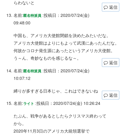
らわないと
返信
名前:
:
投稿日：2020/07/24(金)
匿名特派員
09:48:00
中国も、アメリカ大使館閉鎖を決めたみたいだな。
アメリカ大使館はよりにもよって武漢にあったんだな。
何故かコロナ発生源にあったというアメリカ大使館。
う～ん、奇妙なものを感じるな～。
返信
名前:
:
投稿日：2020/07/24(金)
匿名特派員
10:07:12
縛りが多すぎる日本じゃ、これはできないね
返信
名前:
:
投稿日：2020/07/24(金) 10:26:24
ライト
たぶん、戦争があるとしたらクリスマス終わって
から。
2020年11月3日のアメリカ大統領選挙で