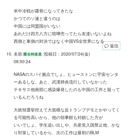
米中冷戦が露骨になってきたな
かつてのソ連と違うのは
中国には同盟国がいない
あれだけ四方八方に喧嘩売ってたら友達いないよね
西側と東側の対決ではなく中国VS全世界になる
返信
名前:
:
投稿日：2020/07/24(金)
匿名特派員
08:50:24
NASAのスパイ拠点でしょ。ヒューストンに宇宙センタ
ーあるしな。あと、武漢肺炎流行していなかった
テキサス他南部に感染爆発したのも中国の工作と疑って
いるんだろうね
大統領選挙控えて大規模な反トランプデモとかやってく
る可能性高いから、他の領事館も封鎖した方が
いいでしょ。学生追い出しや、共産党入国禁止他、かな
り対策しているから、次の工作は最初のBLM