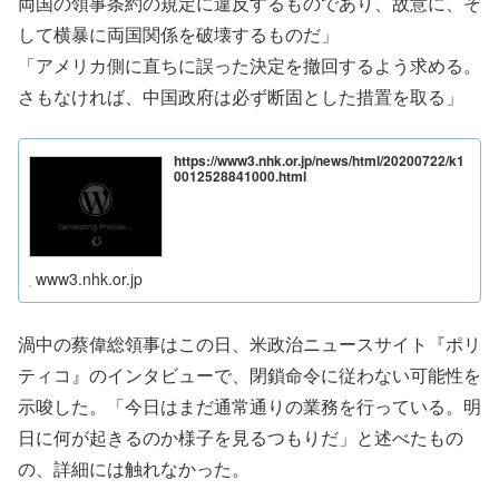
両国の領事条約の規定に違反するものであり、故意に、そ
して横暴に両国関係を破壊するものだ」
「アメリカ側に直ちに誤った決定を撤回するよう求める。
さもなければ、中国政府は必ず断固とした措置を取る」
https://www3.nhk.or.jp/news/html/20200722/k1
0012528841000.html
www3.nhk.or.jp
渦中の蔡偉総領事はこの日、米政治ニュースサイト『ポリ
ティコ』のインタビューで、閉鎖命令に従わない可能性を
示唆した。「今日はまだ通常通りの業務を行っている。明
日に何が起きるのか様子を見るつもりだ」と述べたもの
の、詳細には触れなかった。