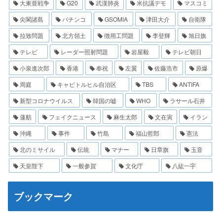
大東亜戦争
G20
武漢肺炎
米抗議デモ
マスコミ
尖閣諸島
パチンコ
GSOMIA
津田大介
自衛隊
拉致問題
北方領土
徴用工問題
李登輝
旭日旗
テレビ
レーダー照射問題
岩屋毅
テレビ朝日
小泉進次郎
香港
奉祝
左翼
佐藤浩市
原爆
周庭
キャピトルヒル自治区
TBS
ANTIFA
新型コロナウイルス
韓国の嘘
WHO
ラサール石井
蓮舫
フェイクニュース
麻生太郎
文在寅
イラン
沖縄
事件
竹島
福山哲郎
憲法
北のミサイル
伝統
マナー
日章旗
玉音
天皇陛下
一般参賀
文化庁
八紘一宇
ブックマーク