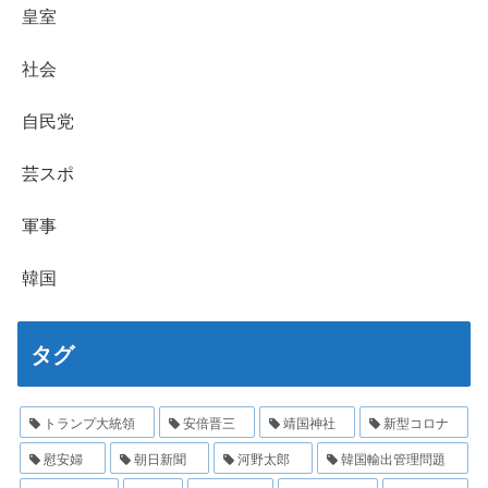
皇室
社会
自民党
芸スポ
軍事
韓国
タグ
トランプ大統領
安倍晋三
靖国神社
新型コロナ
慰安婦
朝日新聞
河野太郎
韓国輸出管理問題