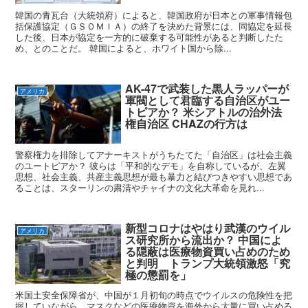
韓国の青瓦台（大統領府）によると、韓国政府が日本との軍事情報包
括保護協定（ＧＳＯＭＩＡ）の終了を決めた背景には、同協定を延長
した後、日本が協定を一方的に破棄する可能性があると判断したた
め、とのことだ。 韓国によると、ホワイト国から除...
AK-47で武装した黒人ラッパーが
アメリカ
軍閥として君臨する自治区がユー
トピアか？ 米シアトルの治外法
権自治区 CHAZの行方は
警察権力を排除してアナーキストがうちたてた「自治区」は社会主義
のユートピアか？ 彼らは「平和的なデモ」を自称しているが、左翼
思想、社会主義、共産主義思想が最も暴力と結びつきやすい思想であ
ることは、スターリンの粛清やチャイナの文化大革命を見れ...
新型コロナはやはり武漢のウイル
アメリカ
ス研究所から流出か？ 中国によ
る隠蔽は医療物資買い占めのため
と判明 トランプ大統領激怒「究
極の懲罰を」
米国土安全保障省が、中国が１月初旬の時点でウイルスの危険性を把
握していながら、マスクなどの医療物資を海外から大量に買い占める