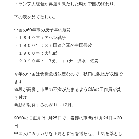
トランプ大統領が再選を果たした時が中国の終わり。
下の表を見て欲しい。
中国の60年事の庚子年の厄災
・１８４０年：アヘン戦争
・１９００年：８カ国連合軍の中国侵攻
・１９６０年：大飢饉
・２０２０年：「3災」コロナ、洪水、蝗災
今年の中国は食糧危機決定なので、秋口に穀物が収穫で
きず、
値段が高騰し市民の不満がたまるようCIAの工作員が焚
き付け
暴動が勃発するのが11～12月。
2020の旧正月は1月25日で、春節の期間は1月24日～30
日
中国人にガッカリな正月と春節を送らせ、士気を落とし