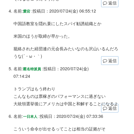
返信
名前:
:
投稿日：2020/07/24(金) 06:55:12
愛宕
中国語教室を隠れ蓑にしたスパイ勧誘組織とか
米国のほうが取締が早かった。
籠絡された経団連の元会長みたいなのも沢山いるんだろ
うな(´・ω・｀)
返信
名前:
:
投稿日：2020/07/24(金)
匿名特派員
07:14:24
トランプはもう終わり
こんなものは票稼ぎのパフォーマンスに過ぎない
大統領選挙後にアメリカは中国と和解することになるよ
返信
名前:
:
投稿日：2020/07/24(金) 07:33:36
一日本人
こういう命令が出せるってことは相当の証拠がそ