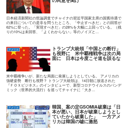
の民意を聞け
日本経済新聞社の世論調査でチャイナの習近平国家主席の国賓待遇で
の来日についての是非を問うたところ、「中止すべきだ」との回答が
62%に登った。「実現すべきだ」の28%を大幅に上回っている。（残
りの10%は未回答、「よくわからない」等のノイズと...
トランプ大統領「中国との断行」
アメリカ
も視野に 米中覇権戦争は次の局
面に 日本は今度こそ道を誤るな
米中覇権争いが、新たな局面に発展しようとしている。 アメリカの
強硬姿勢 断行も視野？ トランプ大統領は、14日朝に放送された
『ＦＯＸビジネス』のインタビューで、新型コロナウイルスのパンデ
ミック（世界的大流行）を巡ってチャイナに「大き...
韓国、案の定GSOMIA破棄は「日
アメリカ
本が悪い、日本が破棄しようとし
ていたから破棄した」 一方アメ
リカは韓国の嘘に激怒