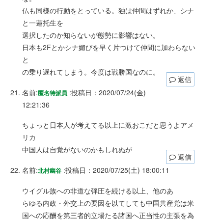
仏も同様の行動をとっている。独は仲間はずれか、シナ
と一蓮托生を
選択したのか知らないが態勢に影響はない。
日本も2Fとかシナ媚びを早く片つけて仲間に加わらない
と
の乗り遅れてしまう。今度は戦勝国なのに。
返信
名前:
:
投稿日：2020/07/24(金)
匿名特派員
12:21:36
ちょっと日本人が考えてる以上に激おこだと思うよアメ
リカ
中国人は自覚がないのかもしれぬが
返信
名前:
:
投稿日：2020/07/25(土) 18:00:11
北村幽谷
ウイグル族への非道な弾圧を続ける以上、他のあ
らゆる内政・外交上の要因を以てしても中国共産党は米
国への応酬を第三者的立場たる諸国へ正当性の主張を為