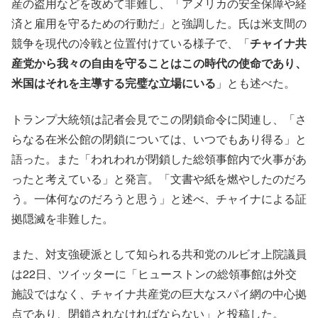
産の盗用などを改めて非難し、「アメリカの安全保障や経
済と雇用を守るための行動だ」と強調した。氏は米支間の
競争を現代の冷戦と位置付けている様子で、「
チャイナ共
産党から我々の自由を守ることはこの時代の使命であり、
米国はそれを主導する完璧な立場にいる
」とも述べた。
トランプ大統領は記者会見でこの閉鎖命令に関連し、「さ
らなる在米公館の閉鎖については、いつでもあり得る」と
語った。また「われわれが閉鎖した総領事館内で火事があ
ったと考えている」と発言。「文書や紙を燃やしたのだろ
う。一体何なのだろうと思う」と述べ、チャイナによる証
拠隠滅を非難した。
また、対支強硬派として知られる共和党のルビオ上院議員
は22日、ツイッターに「ヒューストンの総領事館は外交
施設ではなく、チャイナ共産党の巨大なスパイ網の中心拠
点であり、閉鎖されなければならない」と投稿した。