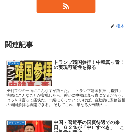
櫻木
関連記事
トランプ靖国参拝！中韓真っ青！
アメリカ
の実現可能性を探る
夕刊フジの一面にこんな字が踊った。「トランプ靖国参拝 可能性」
実際にこんなことが実現したら、確かに中韓は真っ青になるだろう。
はっきり言って痛快だ。一緒にくっついていけば、自動的に安倍首相
の靖国参拝も再開できる。 そしてこれ、単なる夕刊紙の...
中国・習近平の国賓待遇での来
マスメディア
日、６２％が「中止すべき」 こ