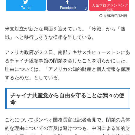
人気ブログランキング
Twitter
Facebook
3
投票
令和2年7月24日
米支対立が新たな局面を迎えている。「冷戦」から「熱
戦」へと移行しそうな様相を呈している。
アメリカ政府が２２日、南部テキサス州ヒューストンにあ
るチャイナ総領事館の閉鎖を命じたことを明らかにした。
理由については、「アメリカの知的財産と個人情報を保護
するためだ」としている。
チャイナ共産党から自由を守ることは我々の使
命
これについてポンペオ国務長官は記者会見で、閉鎖の具体
的な理由についての言及は避けつつも、中国による知的財