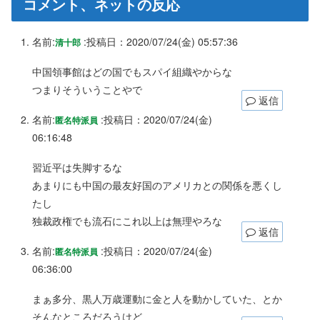
コメント、ネットの反応
名前:
:
投稿日：2020/07/24(金) 05:57:36
清十郎
中国領事館はどの国でもスパイ組織やからな
つまりそういうことやで
返信
名前:
:
投稿日：2020/07/24(金)
匿名特派員
06:16:48
習近平は失脚するな
あまりにも中国の最友好国のアメリカとの関係を悪くし
たし
独裁政権でも流石にこれ以上は無理やろな
返信
名前:
:
投稿日：2020/07/24(金)
匿名特派員
06:36:00
まぁ多分、黒人万歳運動に金と人を動かしていた、とか
そんなところだろうけど