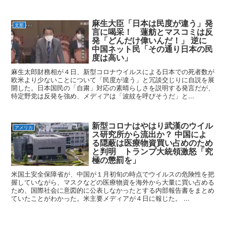
麻生大臣「日本は民度が違う」発
支那
言に喝采！ 蓮舫とマスコミは反
発「どんだけ偉いんだ！」 逆に
中国ネット民「その通り日本の民
度は高い」
麻生太郎財務相が４日、新型コロナウイルスによる日本での死者数が
欧米より少ないことについて「民度が違う」と冗談交じりに自説を展
開した。日本国民の「自粛」対応の素晴らしさを説明する発言だが、
特定野党は反発を強め、メディアは「波紋を呼びそうだ」と...
新型コロナはやはり武漢のウイル
アメリカ
ス研究所から流出か？ 中国によ
る隠蔽は医療物資買い占めのため
と判明 トランプ大統領激怒「究
極の懲罰を」
米国土安全保障省が、中国が１月初旬の時点でウイルスの危険性を把
握していながら、マスクなどの医療物資を海外から大量に買い占める
ため、国際社会に意図的に公表しなかったとする内部報告書をまとめ
ていたことがわかった。米主要メディアが４日に報じた。 ...