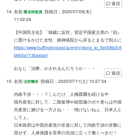
返信
名前:
:
投稿日：2020/07/09(木)
匿名特派員
11:02:24
【中国民主化】「独裁に反対」習近平国家主席の『顔』
に墨汁をかけた女性、精神病院から戻るとまるで別人に
https://www.huffingtonpost.jp/entry/dong_jp_5e0fd6cfc5
b6b5a713ba4aa1
おなじ「治療」がされるんだろうか・・・
返信
名前:
:
投稿日：2020/07/11(土) 10:27:34
北村幽谷
内政干渉・・・？こんだけ、人権蹂躙を続ける中
国共産党に対して、二階俊博や経団連のボケ老らは中国
共産党に媚びる一方さね・・・情けないねぇ、日本人と
してぇ。
日本政府は中国共産党の非道に対して内政干渉の非難に
屈せず、人身保護を世界の先頭に立って働くべきだ！