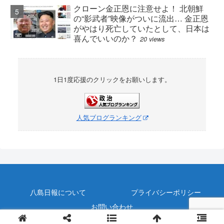
クローン金正恩に注意せよ！ 北朝鮮
の“影武者”映像がついに流出… 金正恩
がやはり死亡していたとして、日本は
喜んでいいのか？
20 views
1日1度応援のクリックをお願いします。
人気ブログランキング
八島日報について
プライバシーポリシー
お問い合わせ
© 令和元年 八島日報.