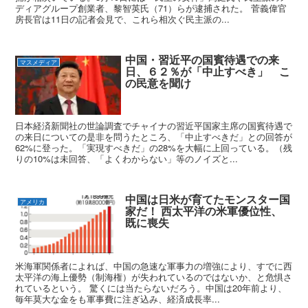
ディアグループ創業者、黎智英氏（71）らが逮捕された。 菅義偉官
房長官は11日の記者会見で、これら相次ぐ民主派の...
中国・習近平の国賓待遇での来
マスメディア
日、６２％が「中止すべき」 こ
の民意を聞け
日本経済新聞社の世論調査でチャイナの習近平国家主席の国賓待遇で
の来日についての是非を問うたところ、「中止すべきだ」との回答が
62%に登った。「実現すべきだ」の28%を大幅に上回っている。（残
りの10%は未回答、「よくわからない」等のノイズと...
中国は日米が育てたモンスター国
アメリカ
家だ！ 西太平洋の米軍優位性、
既に喪失
米海軍関係者によれば、中国の急速な軍事力の増強により、すでに西
太平洋の海上優勢（制海権）が失われているのではないか、と危惧さ
れているという。 驚くには当たらないだろう。中国は20年前より、
毎年莫大な金をも軍事費に注ぎ込み、経済成長率...