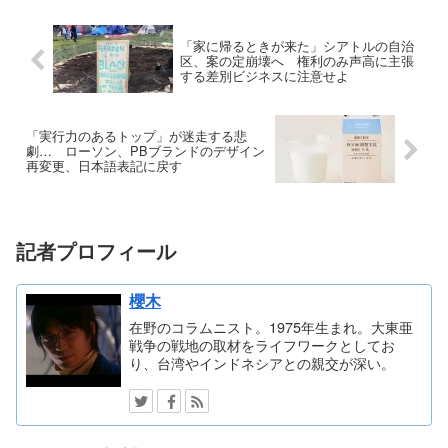
「家に帰るときが来た」シアトルの自治
区、案の定崩壊へ 権利のみ声高に主張
する差別ビジネスに注意せよ
「実行力のあるトップ」が迷走する悲
劇… ローソン、PBブランドのデザイン
再変更、日本語表記に戻す
記者プロフィール
櫻木
在野のコラムニスト。1975年生まれ。大東亜
戦争の戦地の取材をライフワークとしてお
り、台湾やインドネシアとの親交が深い。