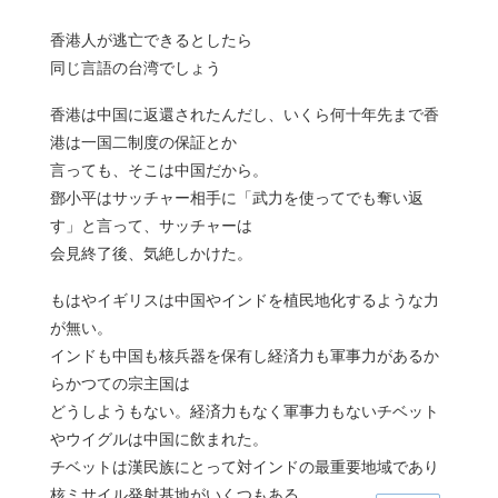
香港人が逃亡できるとしたら
同じ言語の台湾でしょう
香港は中国に返還されたんだし、いくら何十年先まで香
港は一国二制度の保証とか
言っても、そこは中国だから。
鄧小平はサッチャー相手に「武力を使ってでも奪い返
す」と言って、サッチャーは
会見終了後、気絶しかけた。
もはやイギリスは中国やインドを植民地化するような力
が無い。
インドも中国も核兵器を保有し経済力も軍事力があるか
らかつての宗主国は
どうしようもない。経済力もなく軍事力もないチベット
やウイグルは中国に飲まれた。
チベットは漢民族にとって対インドの最重要地域であり
核ミサイル発射基地がいくつもある。