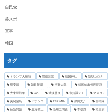
自民党
芸スポ
軍事
韓国
タグ
トランプ大統領
安倍晋三
靖国神社
新型コロナ
慰安婦
朝日新聞
河野太郎
韓国輸出管理問題
大東亜戦争
G20
武漢肺炎
米抗議デモ
マスコミ
尖閣諸島
パチンコ
GSOMIA
津田大介
自衛隊
拉致問題
北方領土
徴用工問題
李登輝
旭日旗