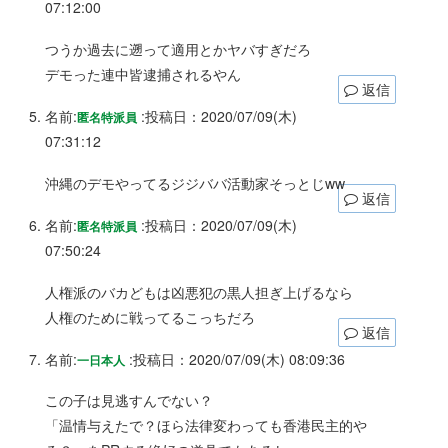
07:12:00
つうか過去に遡って適用とかヤバすぎだろ
デモった連中皆逮捕されるやん
返信
名前:
:
投稿日：2020/07/09(木)
匿名特派員
07:31:12
沖縄のデモやってるジジババ活動家そっとじww
返信
名前:
:
投稿日：2020/07/09(木)
匿名特派員
07:50:24
人権派のバカどもは凶悪犯の黒人担ぎ上げるなら
人権のために戦ってるこっちだろ
返信
名前:
:
投稿日：2020/07/09(木) 08:09:36
一日本人
この子は見逃すんでない？
「温情与えたで？ほら法律変わっても香港民主的や