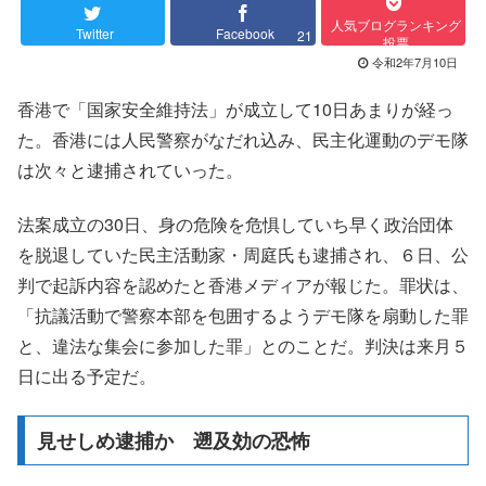
人気ブログランキング
Twitter
Facebook
21
投票
令和2年7月10日
香港で「国家安全維持法」が成立して10日あまりが経っ
た。香港には人民警察がなだれ込み、民主化運動のデモ隊
は次々と逮捕されていった。
法案成立の30日、身の危険を危惧していち早く政治団体
を脱退していた民主活動家・周庭氏も逮捕され、６日、公
判で起訴内容を認めたと香港メディアが報じた。罪状は、
「抗議活動で警察本部を包囲するようデモ隊を扇動した罪
と、違法な集会に参加した罪」とのことだ。判決は来月５
日に出る予定だ。
見せしめ逮捕か 遡及効の恐怖