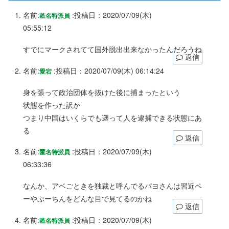
名前:
:
投稿日：2020/07/09(木)
匿名特派員
05:55:12
すでにマークされてて国外脱出出来なかったんだろうね
返信
名前:
:
投稿日：2020/07/09(木) 06:14:24
愛宕
身を張って政治団体を抜けた後に捕まったという
状態を作った訳か
つまり中国はいくらでも遡って人を逮捕できる状態にあ
る
返信
名前:
:
投稿日：2020/07/09(木)
匿名特派員
06:33:36
なんか、アベごときを独裁と呼んでるパヨさんは習近ペ
ーやぷーちんをどんな目で見てるのかね
返信
名前:
:
投稿日：2020/07/09(木)
匿名特派員