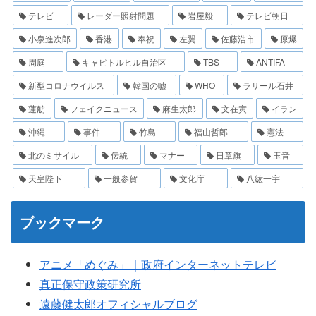
テレビ
レーダー照射問題
岩屋毅
テレビ朝日
小泉進次郎
香港
奉祝
左翼
佐藤浩市
原爆
周庭
キャピトルヒル自治区
TBS
ANTIFA
新型コロナウイルス
韓国の嘘
WHO
ラサール石井
蓮舫
フェイクニュース
麻生太郎
文在寅
イラン
沖縄
事件
竹島
福山哲郎
憲法
北のミサイル
伝統
マナー
日章旗
玉音
天皇陛下
一般参賀
文化庁
八紘一宇
ブックマーク
アニメ「めぐみ」｜政府インターネットテレビ
真正保守政策研究所
遠藤健太郎オフィシャルブログ