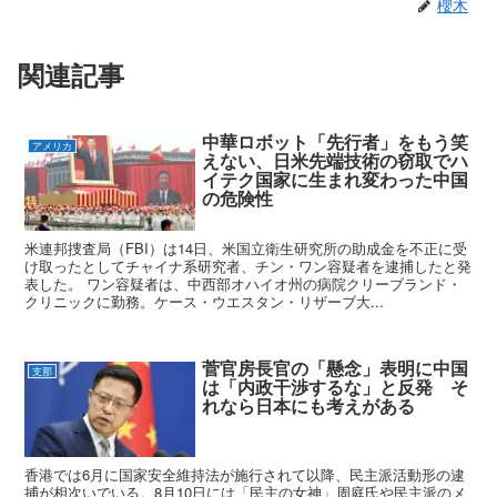
櫻木
関連記事
中華ロボット「先行者」をもう笑
アメリカ
えない、日米先端技術の窃取でハ
イテク国家に生まれ変わった中国
の危険性
米連邦捜査局（FBI）は14日、米国立衛生研究所の助成金を不正に受
け取ったとしてチャイナ系研究者、チン・ワン容疑者を逮捕したと発
表した。 ワン容疑者は、中西部オハイオ州の病院クリーブランド・
クリニックに勤務。ケース・ウエスタン・リザーブ大...
菅官房長官の「懸念」表明に中国
支那
は「内政干渉するな」と反発 そ
れなら日本にも考えがある
香港では6月に国家安全維持法が施行されて以降、民主派活動形の逮
捕が相次いでいる。8月10日には「民主の女神」周庭氏や民主派のメ