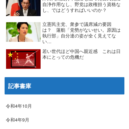
自浄作用なし、野党は政権担う資格な
し、ではどうすればいいのか？
立憲民主党、衆参で議席減の要因
は？ 蓮舫「党勢がないせい。原因は
執行部」自分達の姿が全く見えてな
い…
若い世代ほど中国へ親近感 これは日
本にとっての危機だ
記事書庫
令和4年10月
令和4年9月