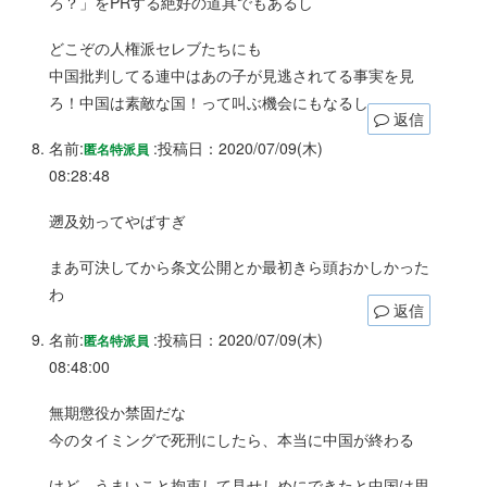
ろ？」をPRする絶好の道具でもあるし
どこぞの人権派セレブたちにも
中国批判してる連中はあの子が見逃されてる事実を見
ろ！中国は素敵な国！って叫ぶ機会にもなるし
返信
名前:
:
投稿日：2020/07/09(木)
匿名特派員
08:28:48
遡及効ってやばすぎ
まあ可決してから条文公開とか最初きら頭おかしかった
わ
返信
名前:
:
投稿日：2020/07/09(木)
匿名特派員
08:48:00
無期懲役か禁固だな
今のタイミングで死刑にしたら、本当に中国が終わる
けど、うまいこと拘束して見せしめにできたと中国は思