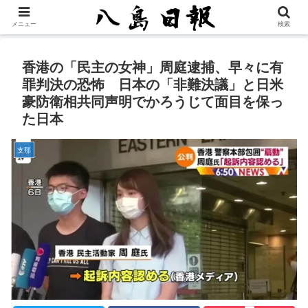
メニュー
検索
香港の「民主の女神」周庭逮捕、早々に有
罪判決の恐怖 日本の「非難決議」と日米
豪防衛相共同声明でかろうじて面目を保っ
た日本
支那