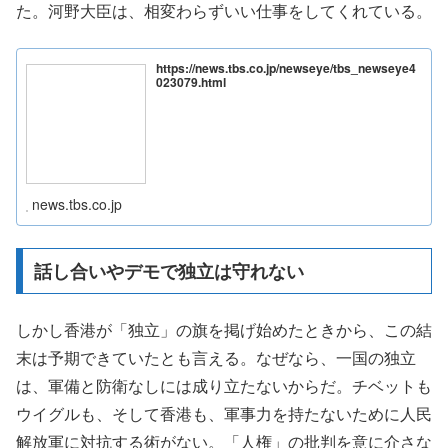
た。河野大臣は、相変わらずいい仕事をしてくれている。
https://news.tbs.co.jp/newseye/tbs_newseye4
023079.html
news.tbs.co.jp
話し合いやデモで独立は守れない
しかし香港が「独立」の旗を掲げ始めたときから、この結
末は予期できていたとも言える。なぜなら、一国の独立
は、軍備と防衛なしには成り立たないからだ。チベットも
ウイグルも、そして香港も、軍事力を持たないために人民
解放軍に対抗する術がない。「人権」の批判を意に介さな