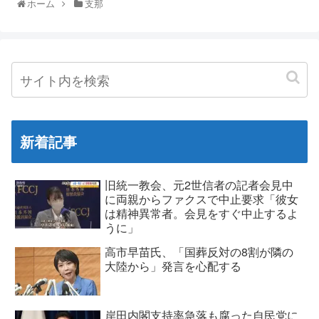
ホーム
支那
新着記事
旧統一教会、元2世信者の記者会見中
に両親からファクスで中止要求「彼女
は精神異常者。会見をすぐ中止するよ
うに」
高市早苗氏、「国葬反対の8割が隣の
大陸から」発言を心配する
岸田内閣支持率急落も腐った自民党に