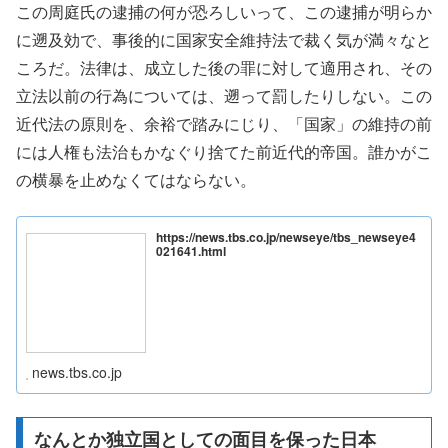
この周庭氏の逮捕の何が恐ろしいって、この逮捕が明らか
に遡及効で、事後的に国家安全維持法で裁く気が満々なと
ころだ。法律は、成立した後の罪に対して適用され、その
立法以前の行為については、遡って罰したりしない。この
近代法の原則を、余裕で踏みにじり、「国家」の維持の前
には人権も法治もかなぐり捨てた前近代的帝国。誰かがこ
の横暴を止めなくてはならない。
https://news.tbs.co.jp/newseye/tbs_newseye4
021641.html
news.tbs.co.jp
なんとか独立国としての面目を保った日本