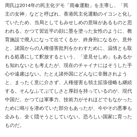
周氏は2014年の民主化デモ「雨傘運動」を主導し、「民
主の女神」などと呼ばれ、香港民主化運動のイコンと化し
ていたため、当局としてもみせしめの意味があるものと思
われる。かつて習近平の顔に墨を塗った女性のように、教
育施設で廃人になって出てくるか、終身刑になるか。意外
と、諸国からの人権侵害批判をかわすために、温情とも取
れる処遇にして釈放するという、「逆見せしめ」もあるか
も知れないとも考えたが、現在のチャイナにはそうした手
心や遠慮はない。たとえ諸外国にどんなに非難されよう
と、まったく意に介さず、人権侵害も領土拡張侵略も継続
する。そんなふてぶてしさと厚顔を持っているのが、現代
中国だ。かつては軍事力、技術力がそれほどでもなかった
ために鳴りを潜めていた部分もあったが、今やその悪事も
企みも、全く隠そうとしていない。恐ろしい国家に育った
ものだ。