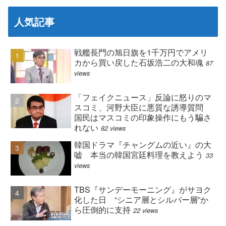
人気記事
戦艦長門の旭日旗を1千万円でアメリ
カから買い戻した石坂浩二の大和魂
87
views
「フェイクニュース」反論に怒りのマ
スコミ、河野大臣に悪質な誘導質問
国民はマスコミの印象操作にもう騙さ
れない
82 views
韓国ドラマ『チャングムの近い』の大
嘘 本当の韓国宮廷料理を教えよう
33
views
TBS『サンデーモーニング』がサヨク
化した日 “シニア層とシルバー層”か
ら圧倒的に支持
22 views