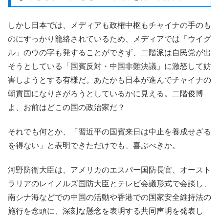
しかし日本では、メディアも政権中枢もチャイナの手のも
のにすっかり籠絡されているため、メディアでは「ウイグ
ル」のウの字も発することができず、二階派は自民党が出
そうとしている「国賓反対・中国非難決議」に激怒して妨
害しようとする有様だ。あたかも日本が進んでチャイナの
朝貢国になりさがろうとしているかに見える。二階俊博
よ、お前はどこの国の政治家だ？
それでも何とか、「習近平の国賓来日は中止を養成せざる
を得ない」と表明できただけでも、喜ぶべきか。
河野防衛大臣は、アメリカのエスパー国防長官、オースト
ラリアのレイノルズ国防大臣とテレビ会議形式で会談し、
南シナ海などでの中国の活動や香港での国家安全維持法の
施行を念頭に、深刻な懸念を表明する共同声明を発表し