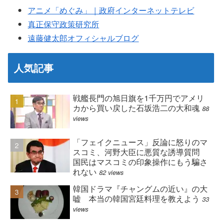
アニメ「めぐみ」｜政府インターネットテレビ
真正保守政策研究所
遠藤健太郎オフィシャルブログ
人気記事
戦艦長門の旭日旗を1千万円でアメリ
カから買い戻した石坂浩二の大和魂
88
views
「フェイクニュース」反論に怒りのマ
スコミ、河野大臣に悪質な誘導質問
国民はマスコミの印象操作にもう騙さ
れない
82 views
韓国ドラマ『チャングムの近い』の大
嘘 本当の韓国宮廷料理を教えよう
33
views