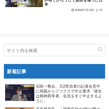
本
令和2年7月10日
15
新着記事
旧統一教会、元2世信者の記者会見中
に両親からファクスで中止要求「彼女
は精神異常者。会見をすぐ中止するよ
うに」
高市早苗氏、「国葬反対の8割が隣の