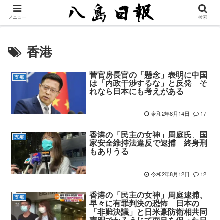
メニュー
検索
香港
菅官房長官の「懸念」表明に中国
支那
は「内政干渉するな」と反発 そ
れなら日本にも考えがある
令和2年8月14日
17
香港の「民主の女神」周庭氏、国
支那
家安全維持法違反で逮捕 終身刑
もありうる
令和2年8月12日
12
香港の「民主の女神」周庭逮捕、
支那
早々に有罪判決の恐怖 日本の
「非難決議」と日米豪防衛相共同
声明でかろうじて面目を保った日