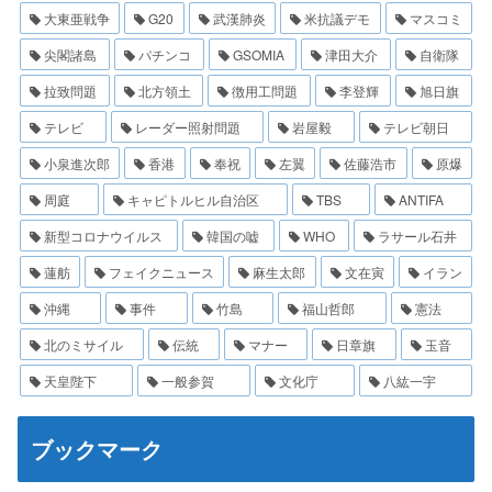
大東亜戦争
G20
武漢肺炎
米抗議デモ
マスコミ
尖閣諸島
パチンコ
GSOMIA
津田大介
自衛隊
拉致問題
北方領土
徴用工問題
李登輝
旭日旗
テレビ
レーダー照射問題
岩屋毅
テレビ朝日
小泉進次郎
香港
奉祝
左翼
佐藤浩市
原爆
周庭
キャピトルヒル自治区
TBS
ANTIFA
新型コロナウイルス
韓国の嘘
WHO
ラサール石井
蓮舫
フェイクニュース
麻生太郎
文在寅
イラン
沖縄
事件
竹島
福山哲郎
憲法
北のミサイル
伝統
マナー
日章旗
玉音
天皇陛下
一般参賀
文化庁
八紘一宇
ブックマーク