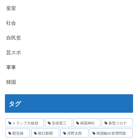
皇室
社会
自民党
芸スポ
軍事
韓国
タグ
トランプ大統領
安倍晋三
靖国神社
新型コロナ
慰安婦
朝日新聞
河野太郎
韓国輸出管理問題