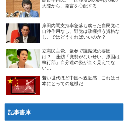
大陸から」発言を心配する
岸田内閣支持率急落も腐った自民党に
自浄作用なし、野党は政権担う資格な
し、ではどうすればいいのか？
立憲民主党、衆参で議席減の要因
は？ 蓮舫「党勢がないせい。原因は
執行部」自分達の姿が全く見えてな
い…
若い世代ほど中国へ親近感 これは日
本にとっての危機だ
記事書庫