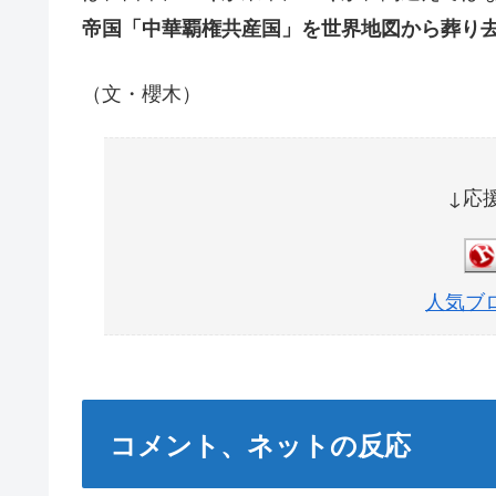
帝国「中華覇権共産国」を世界地図から葬り
（文・櫻木）
↓応
人気ブ
コメント、ネットの反応