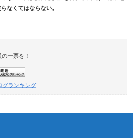
去らなくてはならない。
援の一票を！
ログランキング