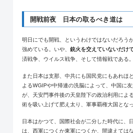
開戦前夜 日本の取るべき道は
明日にでも開戦、というわけではないだろう
強めている。いや、
銃火を交えていないだけ
済戦争、ウイルス戦争、そして情報戦である
また日本は支那、中共にも国民党にもあれほど
よるWGIPや中帰連の洗脳によって、中国に
が、天安門事件後の天皇陛下の政治利用によ
術を吸い上げて肥え太り、軍事覇権大国とな
日本はかつて、国際社会が二分した時代に、
は、西軍につくか東軍につくか、間違えては