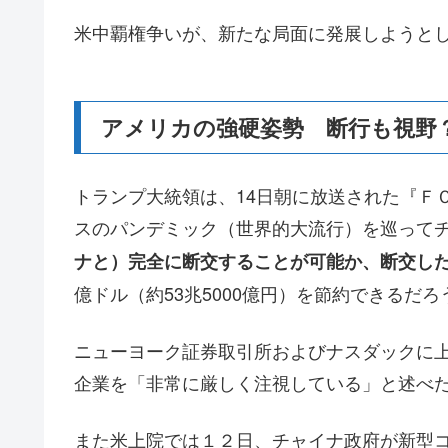
米中覇権争いが、新たな局面に発展しようと
アメリカの強硬姿勢 断行も視野
トランプ大統領は、14日朝に放送された『Ｆ
スのパンデミック（世界的大流行）を巡って
ナと）完全に断交することが可能か、断交し
億ドル（約53兆5000億円）を節約できるだ
ニューヨーク証券取引所およびナスダックに
企業を「非常に厳しく注視している」と述べ
また米上院では１２日、チャイナ政府が新型