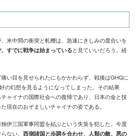
が、米中間の衝突と軋轢は、急速にきしみの度合いを
と見ていいだろう。経
で、すでに戦争は始まっている
。
痛い目を見せられたにもかかわらず、戦後はGHQに
友好の幻想を見るようになってしまった。その結果
るチャイナの国際社会への復帰であり、日本の金と技
った現在のおぞましいチャイナの姿である。
日独伊三国軍事同盟を結ぶという失策を犯した。今度
ならない。
西側諸国と歩調を合わせ、人類の敵、悪の