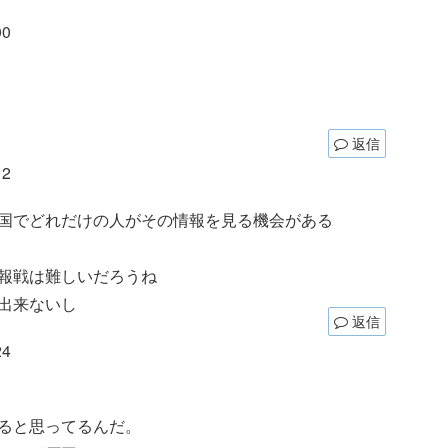
00
返信
12
国でどれだけの人がその情報を見る機会がある
報戦は難しいだろうね
出来ないし
返信
24
ると思ってるんだ。