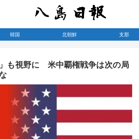
韓国
北朝鮮
支那
」も視野に 米中覇権戦争は次の局
な