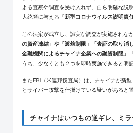
よる査察や調査を受け入れず、自ら明確な説
大統領に与える「
新型コロナウイルス説明責
この法案が成立し、誠実な調査が実施されな
の資産凍結」や「渡航制限」「査証の取り消
金融機関によるチャイナ企業への融資制限」
うち、少なくとも２つを即時実施できると明
またFBI（米連邦捜査局）は、チャイナが新
とサイバー攻撃を仕掛けている疑いがあると
チャイナはいつもの逆ギレ、ミラ