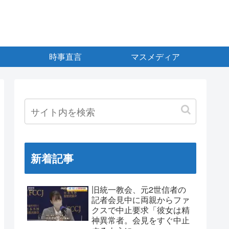
時事直言
マスメディア
新着記事
旧統一教会、元2世信者の
記者会見中に両親からファ
クスで中止要求「彼女は精
神異常者。会見をすぐ中止