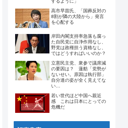
するように」
高市早苗氏、「国葬反対の
8割が隣の大陸から」発言
を心配する
岸田内閣支持率急落も腐っ
た自民党に自浄作用なし、
野党は政権担う資格なし、
ではどうすればいいのか？
立憲民主党、衆参で議席減
の要因は？ 蓮舫「党勢が
ないせい。原因は執行部」
自分達の姿が全く見えてな
い…
若い世代ほど中国へ親近
感 これは日本にとっての
危機だ