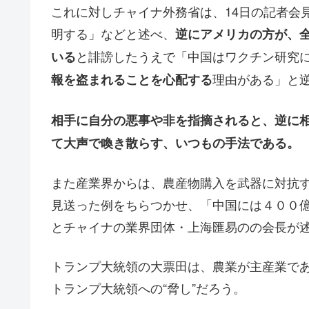
これに対しチャイナ外務省は、14日の記者会
明する」などと述べ、
逆にアメリカの方が、
と誹謗したうえで「中国はワクチン研究
いる
理由がある」と
報を盗まれることを心配する
相手に自分の悪事や非を指摘されると、逆に
て大声で喚き散らす、いつもの手法である。
また産業界からは、農産物購入を武器に対抗
見送った例をちらつかせ、「中国には４００
とチャイナの業界団体・上海匯易のの会長が
トランプ大統領の大票田は、農業が主産業で
トランプ大統領への“脅し”だろう。