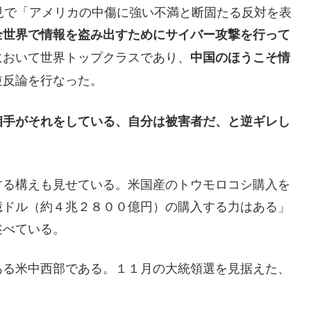
見で「アメリカの中傷に強い不満と断固たる反対を表
全世界で情報を盗み出すためにサイバー攻撃を行って
において世界トップクラスであり、
中国のほうこそ情
逆反論を行なった。
相手がそれをしている、自分は被害者だ、と逆ギレし
する構えも見せている。米国産のトウモロコシ購入を
億ドル（約４兆２８００億円）の購入する力はある」
述べている。
ある米中西部である。１１月の大統領選を見据えた、