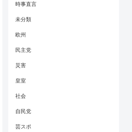
時事直言
未分類
欧州
民主党
災害
皇室
社会
自民党
芸スポ