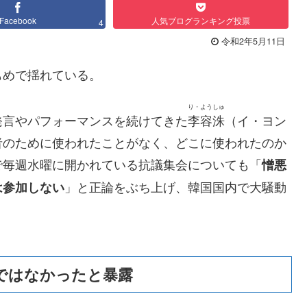
Facebook
人気ブログランキング投票
4
令和2年5月11日
もめで揺れている。
り・ようしゅ
発言やパフォーマンスを続けてきた
李容洙
（イ・ヨン
者のために使われたことがなく、どこに使われたのか
で毎週水曜に開かれている抗議集会についても「
憎悪
」と正論をぶち上げ、韓国国内で大騒動
は参加しない
ではなかったと暴露