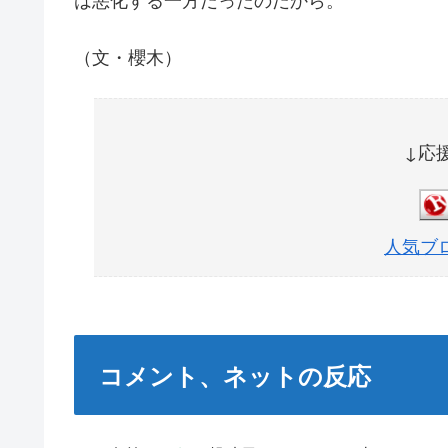
（文・櫻木）
↓応
人気ブ
コメント、ネットの反応