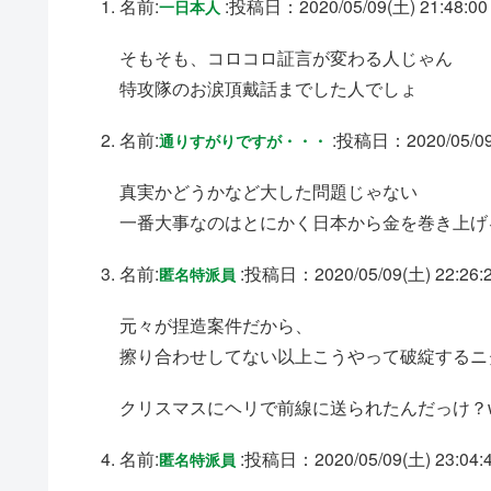
名前:
:
投稿日：2020/05/09(土) 21:48:00
一日本人
そもそも、コロコロ証言が変わる人じゃん
特攻隊のお涙頂戴話までした人でしょ
名前:
:
投稿日：2020/05/09(
通りすがりですが・・・
真実かどうかなど大した問題じゃない
一番大事なのはとにかく日本から金を巻き上げ
名前:
:
投稿日：2020/05/09(土) 22:26:
匿名特派員
元々が捏造案件だから、
擦り合わせしてない以上こうやって破綻するニ
クリスマスにヘリで前線に送られたんだっけ？w
名前:
:
投稿日：2020/05/09(土) 23:04:
匿名特派員