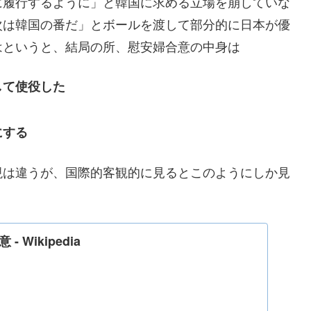
に履行するように」と韓国に求める立場を崩していな
次は韓国の番だ」とボールを渡して部分的に日本が優
はというと、結局の所、慰安婦合意の中身は
して使役した
にする
現は違うが、国際的客観的に見るとこのようにしか見
 Wikipedia