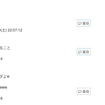
返信
土) 22:07:12
ること
返信
24
ダよw
ww
返信
48