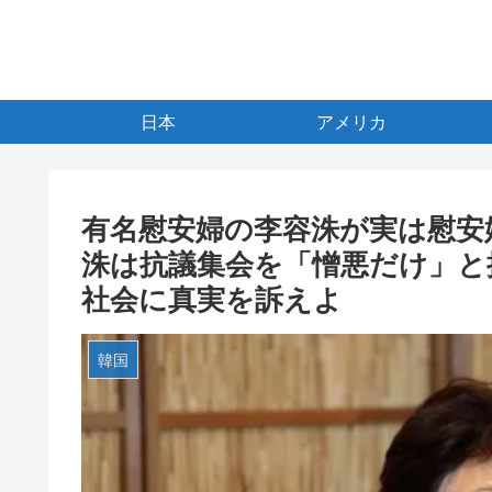
日本
アメリカ
有名慰安婦の李容洙が実は慰安
洙は抗議集会を「憎悪だけ」と
社会に真実を訴えよ
韓国