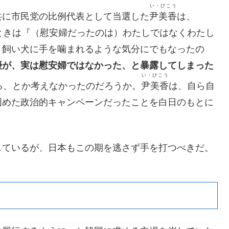
い・びこう
共に市民党の比例代表として当選した
尹美香
は、
ときは『（慰安婦だったのは）わたしではなくわたし
。飼い犬に手を噛まれるような気分にでもなったの
優が、実は慰安婦ではなかった、と暴露してしまった
い・びこう
る、とか考えなかったのだろうか。
尹美香
は、自ら自
固めた政治的キャンペーンだったことを白日のもとに
しているが、日本もこの期を逃さず手を打つべきだ。