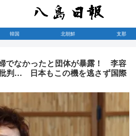
韓国
北朝鮮
支那
婦でなかったと団体が暴露！ 李容
批判… 日本もこの機を逃さず国際