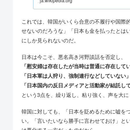
ja.wikipedia.org
これでは、韓国がいくら合意の不履行や国際
せないのだろうな」「日本も金を払ったとは
にしか見られないのだ。
日本は今こそ、悪名高き河野談話を否定し、
「慰安婦は存在したが当時は普通に存在して
「日本軍は人狩り、強制連行などしていない
「日本国内の反日メディアと活動家が結託し
という3点を、繰り返し、粘り強く、声を大に
韓国に対しても、「日本を貶めるために嘘を
い。「言いたいなら勝手に言わせておけ」とい
は悪化する一方だったのだから。