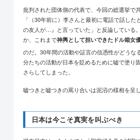
批判された団体側の代表で、今回の総選挙で
「（30年前に）李さんと最初に電話で話した
の友人が…』と言っていた」と反論している
か、これまで
神輿として担いできたドル箱女
のだ。30年間の活動や証言の信憑性がどうな
分たちの活動が日本を貶めるために嘘で塗り
さらしてしまった。
嘘つきと嘘つきの罵り合いは泥沼の様相を呈
日本は今こそ真実を叫ぶべき