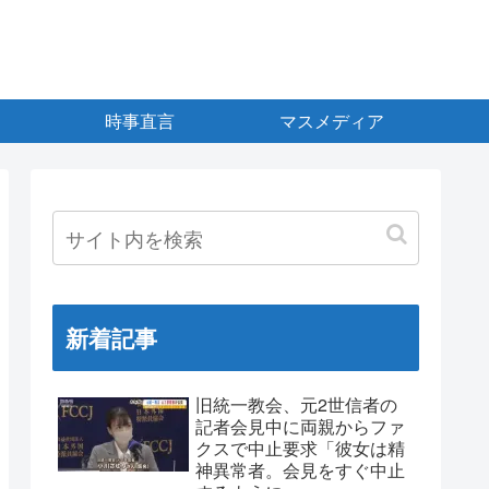
時事直言
マスメディア
新着記事
旧統一教会、元2世信者の
記者会見中に両親からファ
クスで中止要求「彼女は精
神異常者。会見をすぐ中止