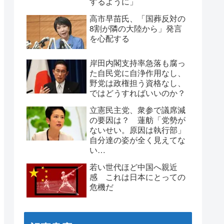
するように」
高市早苗氏、「国葬反対の
8割が隣の大陸から」発言
を心配する
岸田内閣支持率急落も腐っ
た自民党に自浄作用なし、
野党は政権担う資格なし、
ではどうすればいいのか？
立憲民主党、衆参で議席減
の要因は？ 蓮舫「党勢が
ないせい。原因は執行部」
自分達の姿が全く見えてな
い…
若い世代ほど中国へ親近
感 これは日本にとっての
危機だ