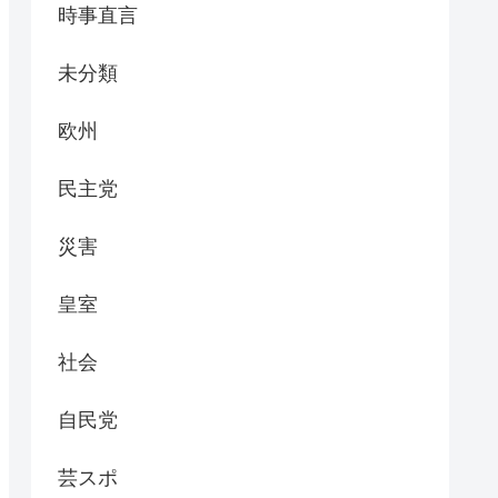
時事直言
未分類
欧州
民主党
災害
皇室
社会
自民党
芸スポ