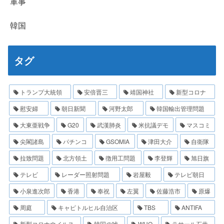
軍事
韓国
タグ
トランプ大統領
安倍晋三
靖国神社
新型コロナ
慰安婦
朝日新聞
河野太郎
韓国輸出管理問題
大東亜戦争
G20
武漢肺炎
米抗議デモ
マスコミ
尖閣諸島
パチンコ
GSOMIA
津田大介
自衛隊
拉致問題
北方領土
徴用工問題
李登輝
旭日旗
テレビ
レーダー照射問題
岩屋毅
テレビ朝日
小泉進次郎
香港
奉祝
左翼
佐藤浩市
原爆
周庭
キャピトルヒル自治区
TBS
ANTIFA
新型コロナウイルス
韓国の嘘
WHO
ラサール石井