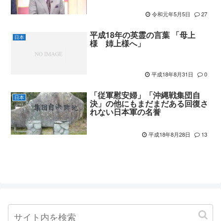
令和元年5月5日
27
平成18年の英霊の言葉 「母上
日本
様 姉上様へ」
平成18年8月31日
0
「従軍慰安婦」「沖縄戦集団自
日本
決」の他にもまだまだある回復さ
れない日本軍の名誉
平成18年8月28日
13