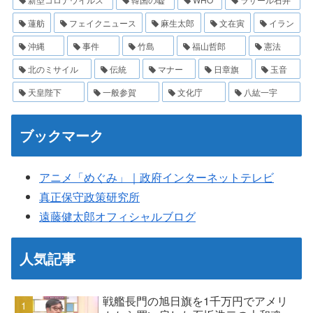
蓮舫
フェイクニュース
麻生太郎
文在寅
イラン
沖縄
事件
竹島
福山哲郎
憲法
北のミサイル
伝統
マナー
日章旗
玉音
天皇陛下
一般参賀
文化庁
八紘一宇
ブックマーク
アニメ「めぐみ」｜政府インターネットテレビ
真正保守政策研究所
遠藤健太郎オフィシャルブログ
人気記事
戦艦長門の旭日旗を1千万円でアメリ