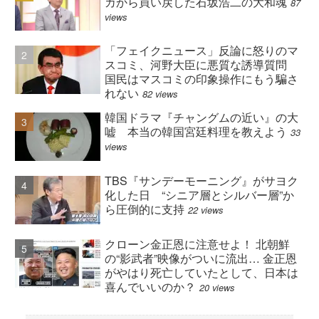
カから買い戻した石坂浩二の大和魂
87
views
「フェイクニュース」反論に怒りのマ
スコミ、河野大臣に悪質な誘導質問
国民はマスコミの印象操作にもう騙さ
れない
82 views
韓国ドラマ『チャングムの近い』の大
嘘 本当の韓国宮廷料理を教えよう
33
views
TBS『サンデーモーニング』がサヨク
化した日 “シニア層とシルバー層”か
ら圧倒的に支持
22 views
クローン金正恩に注意せよ！ 北朝鮮
の“影武者”映像がついに流出… 金正恩
がやはり死亡していたとして、日本は
喜んでいいのか？
20 views