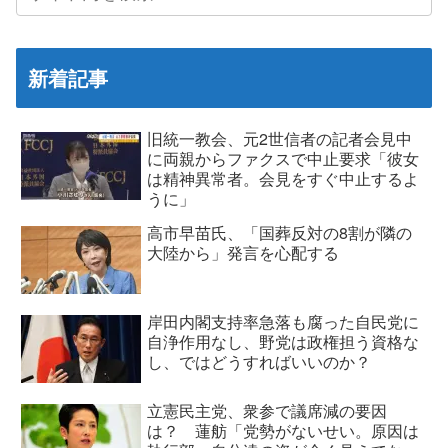
新着記事
旧統一教会、元2世信者の記者会見中
に両親からファクスで中止要求「彼女
は精神異常者。会見をすぐ中止するよ
うに」
高市早苗氏、「国葬反対の8割が隣の
大陸から」発言を心配する
岸田内閣支持率急落も腐った自民党に
自浄作用なし、野党は政権担う資格な
し、ではどうすればいいのか？
立憲民主党、衆参で議席減の要因
は？ 蓮舫「党勢がないせい。原因は