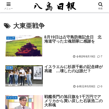
メニュー
検索
大東亜戦争
8月19日は占守島防衛記念日 北
ロシア
海道守った士魂部隊に感謝を
令和2年8月19日
7
イスラエルに杉原千畝の記念碑が
日本
再建 …壊したのは誰だ？
令和元年5月8日
0
戦艦長門の旭日旗を1千万円でア
アメリカ
メリカから買い戻した石坂浩二の
大和魂