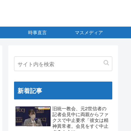
時事直言
マスメディア
新着記事
旧統一教会、元2世信者の
記者会見中に両親からファ
クスで中止要求「彼女は精
神異常者。会見をすぐ中止