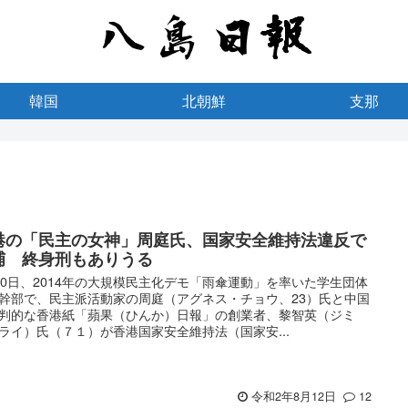
韓国
北朝鮮
支那
港の「民主の女神」周庭氏、国家安全維持法違反で
捕 終身刑もありうる
10日、2014年の大規模民主化デモ「雨傘運動」を率いた学生団体
幹部で、民主派活動家の周庭（アグネス・チョウ、23）氏と中国
判的な香港紙「蘋果（ひんか）日報」の創業者、黎智英（ジミ
ライ）氏（７１）が香港国家安全維持法（国家安...
令和2年8月12日
12