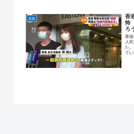
香
支那
怖
ろ
香港
人民
た。
てい