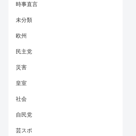
時事直言
未分類
欧州
民主党
災害
皇室
社会
自民党
芸スポ