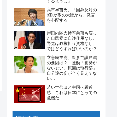
するように」
高市早苗氏、「国葬反対の
8割が隣の大陸から」発言
を心配する
岸田内閣支持率急落も腐っ
た自民党に自浄作用なし、
野党は政権担う資格なし、
ではどうすればいいのか？
立憲民主党、衆参で議席減
の要因は？ 蓮舫「党勢が
ないせい。原因は執行部」
自分達の姿が全く見えてな
い…
若い世代ほど中国へ親近
感 これは日本にとっての
危機だ