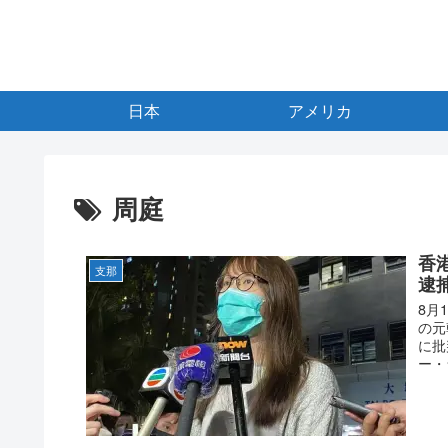
日本
アメリカ
周庭
香
支那
逮
8月
の元
に批
ー・