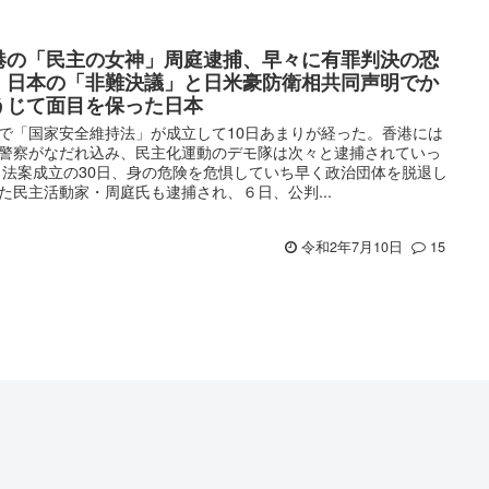
港の「民主の女神」周庭逮捕、早々に有罪判決の恐
 日本の「非難決議」と日米豪防衛相共同声明でか
うじて面目を保った日本
で「国家安全維持法」が成立して10日あまりが経った。香港には
警察がなだれ込み、民主化運動のデモ隊は次々と逮捕されていっ
 法案成立の30日、身の危険を危惧していち早く政治団体を脱退し
た民主活動家・周庭氏も逮捕され、６日、公判...
令和2年7月10日
15