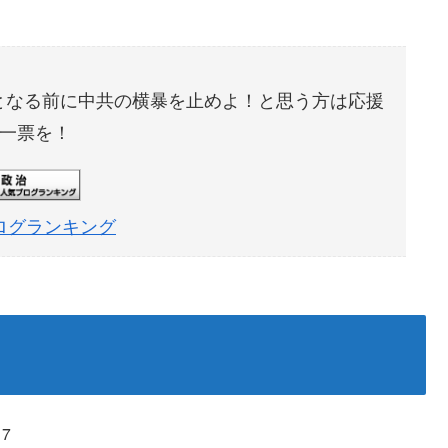
となる前に中共の横暴を止めよ！と思う方は応援
一票を！
ログランキング
17