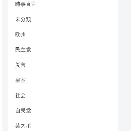
時事直言
未分類
欧州
民主党
災害
皇室
社会
自民党
芸スポ