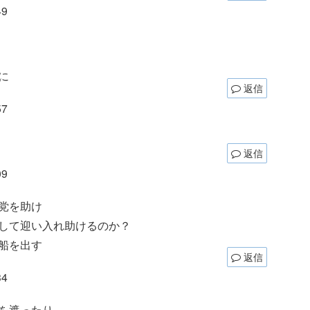
49
に
返信
57
返信
09
党を助け
して迎い入れ助けるのか？
船を出す
返信
34
を遮ったり