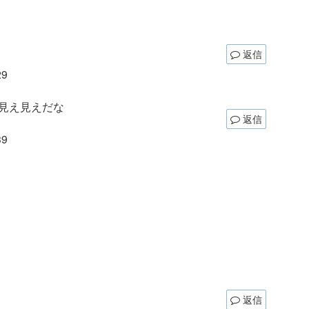
返信
29
見え見えだな
返信
39
返信