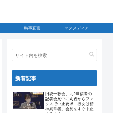
時事直言
マスメディア
新着記事
旧統一教会、元2世信者の
記者会見中に両親からファ
クスで中止要求「彼女は精
神異常者。会見をすぐ中止