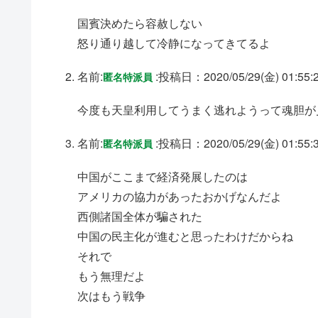
国賓決めたら容赦しない
怒り通り越して冷静になってきてるよ
名前:
:
投稿日：2020/05/29(金) 01:55:
匿名特派員
今度も天皇利用してうまく逃れようって魂胆が
名前:
:
投稿日：2020/05/29(金) 01:55:
匿名特派員
中国がここまで経済発展したのは
アメリカの協力があったおかげなんだよ
西側諸国全体が騙された
中国の民主化が進むと思ったわけだからね
それで
もう無理だよ
次はもう戦争