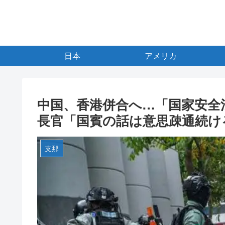
日本
アメリカ
中国、香港併合へ…「国家安全
長官「国賓の話は意思疎通続け
支那