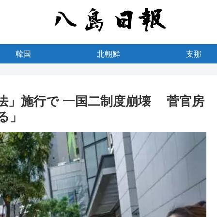
韓国
北朝鮮
支那
法」施行で 一国二制度崩壊 菅官房
る」