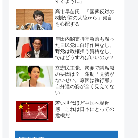
するように」
高市早苗氏、「国葬反対の
8割が隣の大陸から」発言
を心配する
岸田内閣支持率急落も腐っ
た自民党に自浄作用なし、
野党は政権担う資格なし、
ではどうすればいいのか？
立憲民主党、衆参で議席減
の要因は？ 蓮舫「党勢が
ないせい。原因は執行部」
自分達の姿が全く見えてな
い…
若い世代ほど中国へ親近
感 これは日本にとっての
危機だ