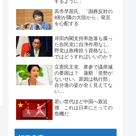
するように」
高市早苗氏、「国葬反対の
8割が隣の大陸から」発言
を心配する
岸田内閣支持率急落も腐っ
た自民党に自浄作用なし、
野党は政権担う資格なし、
ではどうすればいいのか？
立憲民主党、衆参で議席減
の要因は？ 蓮舫「党勢が
ないせい。原因は執行部」
自分達の姿が全く見えてな
い…
若い世代ほど中国へ親近
感 これは日本にとっての
危機だ