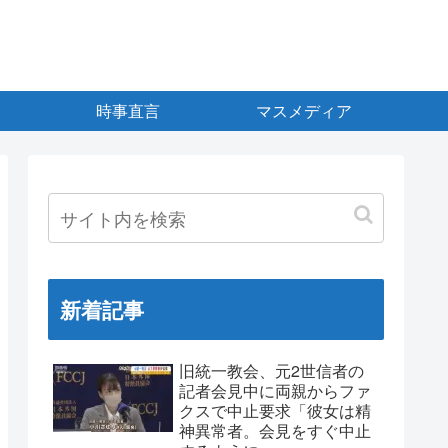
時事直言
マスメディア
新着記事
旧統一教会、元2世信者の
記者会見中に両親からファ
クスで中止要求「彼女は精
神異常者。会見をすぐ中止