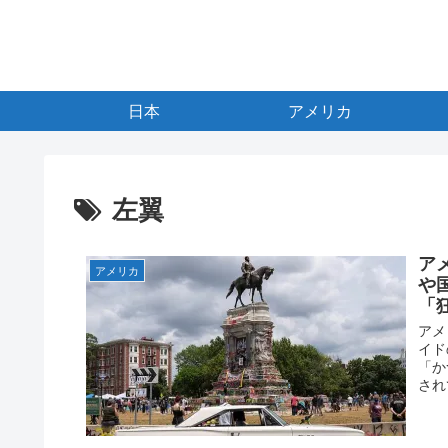
日本
アメリカ
左翼
ア
アメリカ
や
「
アメ
イド
「か
され