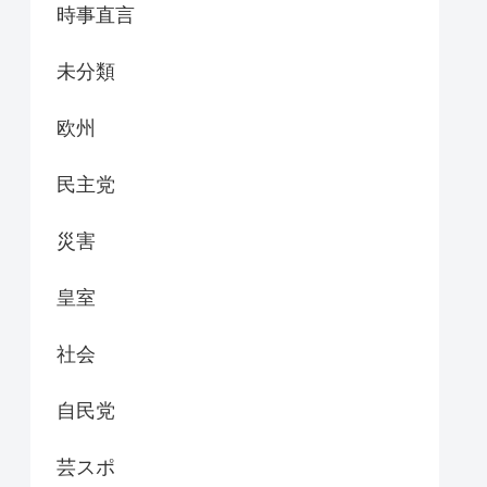
時事直言
未分類
欧州
民主党
災害
皇室
社会
自民党
芸スポ