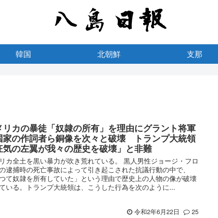
韓国
北朝鮮
支那
メリカの暴徒「奴隷の所有」を理由にグラント将軍
国家の作詞者ら銅像を次々と破壊 トランプ大統領
狂気の左翼が我々の歴史を破壊」と非難
リカ全土を黒い暴力が吹き荒れている。 黒人男性ジョージ・フロ
の逮捕時の死亡事故によって引き起こされた抗議行動の中で、
つて奴隷を所有していた」という理由で歴史上の人物の像が破壊
ている。トランプ大統領は、こうした行為を次のように...
令和2年6月22日
25