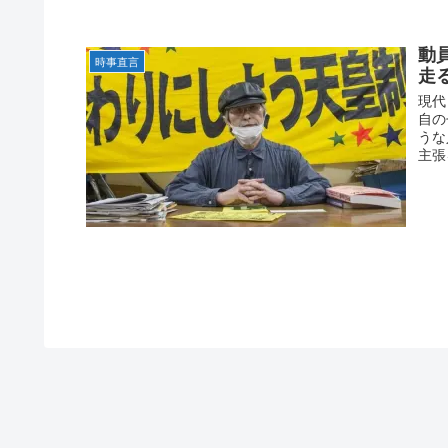
動
時事直言
走
現代
自の
うな
主張