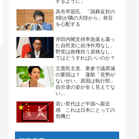
するように」
高市早苗氏、「国葬反対の
8割が隣の大陸から」発言
を心配する
岸田内閣支持率急落も腐っ
た自民党に自浄作用なし、
野党は政権担う資格なし、
ではどうすればいいのか？
立憲民主党、衆参で議席減
の要因は？ 蓮舫「党勢が
ないせい。原因は執行部」
自分達の姿が全く見えてな
い…
若い世代ほど中国へ親近
感 これは日本にとっての
危機だ