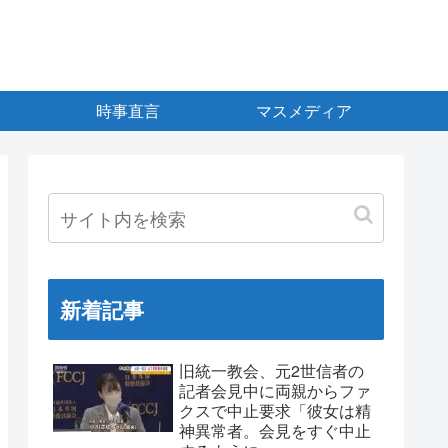
時事直言
マスメディア
新着記事
旧統一教会、元2世信者の
記者会見中に両親からファ
クスで中止要求「彼女は精
神異常者。会見をすぐ中止