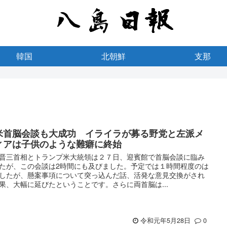
韓国
北朝鮮
支那
米首脳会談も大成功 イライラが募る野党と左派メ
ィアは子供のような難癖に終始
晋三首相とトランプ米大統領は２７日、迎賓館で首脳会談に臨み
たが、この会談は2時間にも及びました。予定では１時間程度のは
したが、懸案事項について突っ込んだ話、活発な意見交換がされ
果、大幅に延びたということです。さらに両首脳は...
令和元年5月28日
0