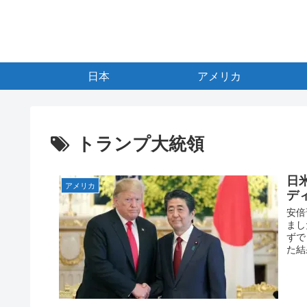
日本
アメリカ
トランプ大統領
日
アメリカ
デ
安倍
まし
ずで
た結