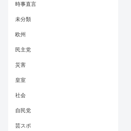
時事直言
未分類
欧州
民主党
災害
皇室
社会
自民党
芸スポ