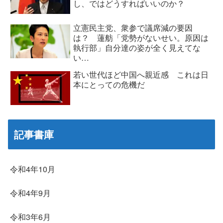
し、ではどうすればいいのか？
立憲民主党、衆参で議席減の要因
は？ 蓮舫「党勢がないせい。原因は
執行部」自分達の姿が全く見えてな
い…
若い世代ほど中国へ親近感 これは日
本にとっての危機だ
記事書庫
令和4年10月
令和4年9月
令和3年6月