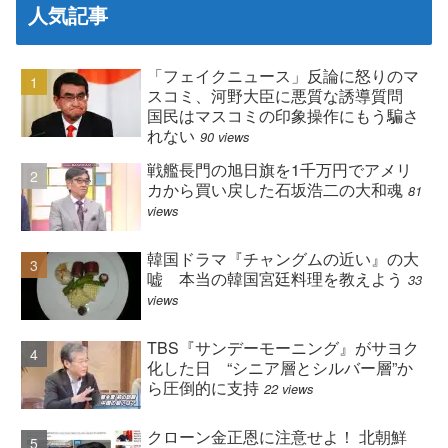
人気記事
「フェイクニュース」反論に怒りのマ
スコミ、河野大臣に悪質な誘導質問
国民はマスコミの印象操作にもう騙さ
れない
90 views
戦艦長門の旭日旗を1千万円でアメリ
カから買い戻した石坂浩二の大和魂
81
views
韓国ドラマ『チャングムの近い』の大
嘘 本当の韓国宮廷料理を教えよう
33
views
TBS『サンデーモーニング』がサヨク
化した日 “シニア層とシルバー層”か
ら圧倒的に支持
22 views
クローン金正恩に注意せよ！ 北朝鮮