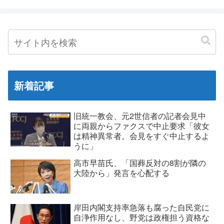
新着記事
旧統一教会、元2世信者の記者会見中
に両親からファクスで中止要求「彼女
は精神異常者。会見をすぐ中止するよ
うに」
高市早苗氏、「国葬反対の8割が隣の
大陸から」発言を心配する
岸田内閣支持率急落も腐った自民党に
自浄作用なし、野党は政権担う資格な