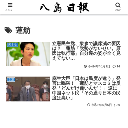
メニュー
検索
蓮舫
立憲民主党、衆参で議席減の要因
民主党
は？ 蓮舫「党勢がないせい。原
因は執行部」自分達の姿が全く見
えてない…
令和4年10月1日
14
麻生大臣「日本は民度が違う」発
支那
言に喝采！ 蓮舫とマスコミは反
発「どんだけ偉いんだ！」 逆に
中国ネット民「その通り日本の民
度は高い」
令和2年6月5日
9