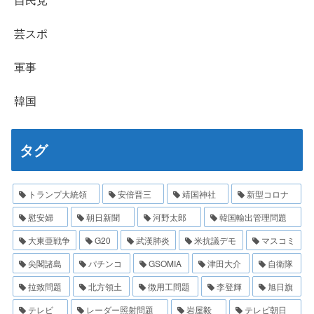
芸スポ
軍事
韓国
タグ
トランプ大統領
安倍晋三
靖国神社
新型コロナ
慰安婦
朝日新聞
河野太郎
韓国輸出管理問題
大東亜戦争
G20
武漢肺炎
米抗議デモ
マスコミ
尖閣諸島
パチンコ
GSOMIA
津田大介
自衛隊
拉致問題
北方領土
徴用工問題
李登輝
旭日旗
テレビ
レーダー照射問題
岩屋毅
テレビ朝日