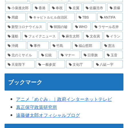
小泉進次郎
香港
奉祝
左翼
佐藤浩市
原爆
周庭
キャピトルヒル自治区
TBS
ANTIFA
新型コロナウイルス
韓国の嘘
WHO
ラサール石井
蓮舫
フェイクニュース
麻生太郎
文在寅
イラン
沖縄
事件
竹島
福山哲郎
憲法
北のミサイル
伝統
マナー
日章旗
玉音
天皇陛下
一般参賀
文化庁
八紘一宇
ブックマーク
アニメ「めぐみ」｜政府インターネットテレビ
真正保守政策研究所
遠藤健太郎オフィシャルブログ