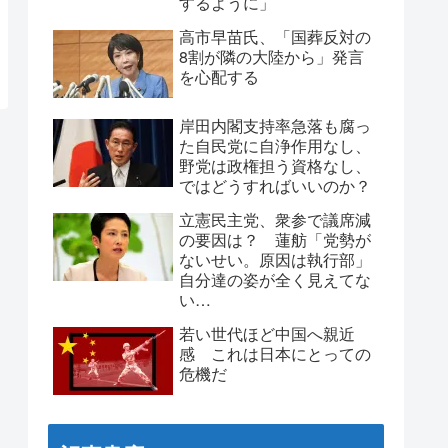
するように」
高市早苗氏、「国葬反対の
8割が隣の大陸から」発言
を心配する
岸田内閣支持率急落も腐っ
た自民党に自浄作用なし、
野党は政権担う資格なし、
ではどうすればいいのか？
立憲民主党、衆参で議席減
の要因は？ 蓮舫「党勢が
ないせい。原因は執行部」
自分達の姿が全く見えてな
い…
若い世代ほど中国へ親近
感 これは日本にとっての
危機だ