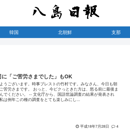
韓国
北朝鮮
支那
司に「ご苦労さまでした」もOK
ようございます。時事ブレストの竹村です。みなさん、今日も朝
ご苦労さまです。 おっと、今ピクっときた方は、怒る前に最後ま
んでください。 -- 文化庁から、国語世論調査の結果が発表され
私は例年この種の調査をとても楽しみにし...
平成18年7月28日
4