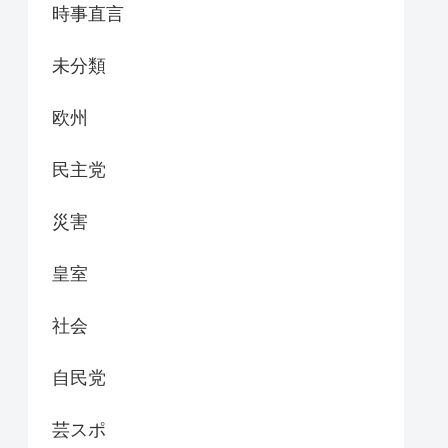
時事直言
未分類
欧州
民主党
災害
皇室
社会
自民党
芸スポ