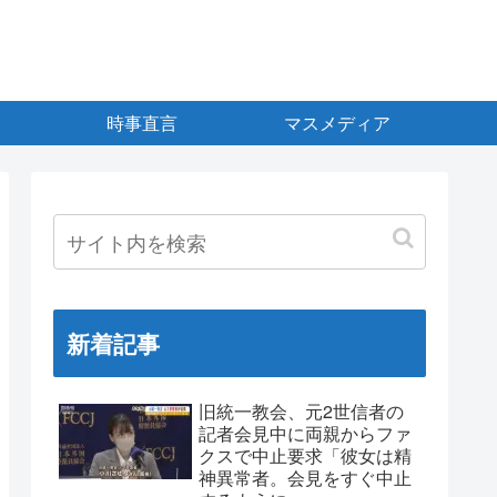
時事直言
マスメディア
新着記事
旧統一教会、元2世信者の
記者会見中に両親からファ
クスで中止要求「彼女は精
神異常者。会見をすぐ中止