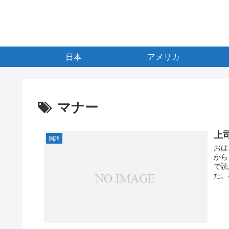
日本
アメリカ
マナー
上
国語
おは
から
で読
た。